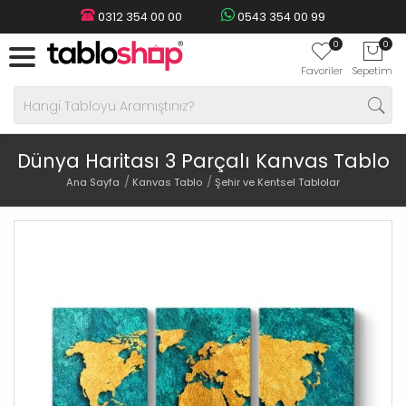
0312 354 00 00
0543 354 00 99
0
0
Favoriler
Sepetim
Dünya Haritası 3 Parçalı Kanvas Tablo
Ana Sayfa
Kanvas Tablo
Şehir ve Kentsel Tablolar