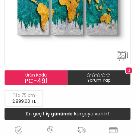
0
Ürün Kodu
PC-491
Yorum Yap
111 x 75 cm
2.899,00 TL
En geç
1 iş gününde
kargoya verilir!