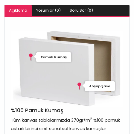
Açıklama
Yorumlar (0)
Soru Sor (0)
Pamuk Kumaş
Ahşap Şase
%100 Pamuk Kumaş
2
Tüm kanvas tablolarımızda 370gr/m
%100 pamuk
astarlı birinci sınıf sanatsal kanvas kumaşlar