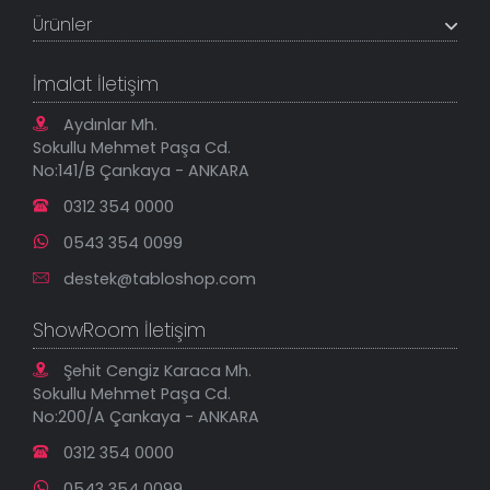
Müşteri Paneli
Banka Hesapları
Ürünler
Tüm Siparişlerim
Sık Sorulan Sorular
Sipariş Takibi
Tablo Ölçü ve Fiyatları
Kanvas Tablolar
Geçerli İade Koşulları
İmalat İletişim
Tablonu Sen Tasarla
Mesafeli Satış Sözleşmesi
Tablo Saatler
Gizlilik Güvenlik Politikası
Aydınlar Mh.
Yeni Eklenenler
Sokullu Mehmet Paşa Cd.
En Çok Satılanlar
No:141/B Çankaya - ANKARA
İndirimli Tablolar
0312 354 0000
0543 354 0099
destek@tabloshop.com
ShowRoom İletişim
Şehit Cengiz Karaca Mh.
Sokullu Mehmet Paşa Cd.
No:200/A Çankaya - ANKARA
0312 354 0000
0543 354 0099