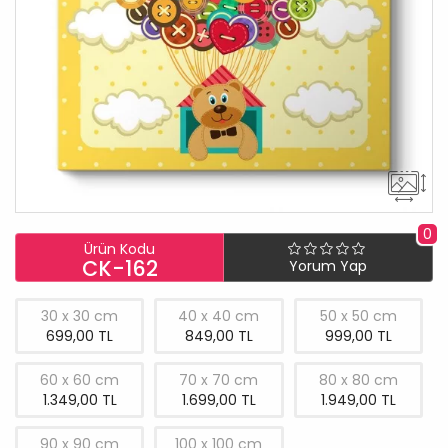
0
Ürün Kodu
CK-162
Yorum Yap
30 x 30 cm
40 x 40 cm
50 x 50 cm
699,00 TL
849,00 TL
999,00 TL
60 x 60 cm
70 x 70 cm
80 x 80 cm
1.349,00 TL
1.699,00 TL
1.949,00 TL
90 x 90 cm
100 x 100 cm