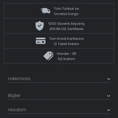
Tüm Türkiye'ye
Ücretsiz Kargo
%100 Güvenli Alışveriş
256 Bit SSL Sertifikası
Tüm Kredi Kartlarına
12 Taksit İmkanı
Havale - Eft
%5 İndirim
Hakkımızda
+200K modeli en uygun fiyat ve kaliteden sunan
TabloShop, müşteri memnuniyetini en üst seviyede
Bilgiler
tutmaya çalışır. Uzman kadrosu ile profesyonel işçilikle
%100 yerli üretim ve 1. sınıf kalite sunar.
Hakkımızda
Hesabım
İletişim Bilgileri
Referanslar