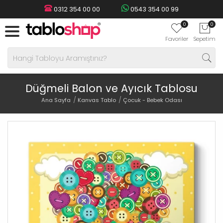
0312 354 00 00
0543 354 00 99
0
0
Favoriler
Sepetim
Düğmeli Balon ve Ayıcık Tablosu
Ana Sayfa
Kanvas Tablo
Çocuk - Bebek Odası