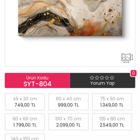
0
Ürün Kodu
SYT-804
Yorum Yap
45 x 30 cm
60 x 40 cm
75 x 50 cm
749,00 TL
999,00 TL
1.349,00 TL
90 x 60 cm
100 x 70 cm
125 x 80 cm
1.799,00 TL
2.099,00 TL
2.549,00 TL
140 x 100 cm