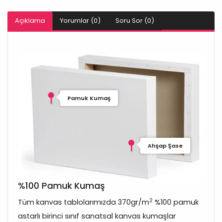
Açıklama
Yorumlar (0)
Soru Sor (0)
Pamuk Kumaş
Ahşap Şase
%100 Pamuk Kumaş
2
Tüm kanvas tablolarımızda 370gr/m
%100 pamuk
astarlı birinci sınıf sanatsal kanvas kumaşlar