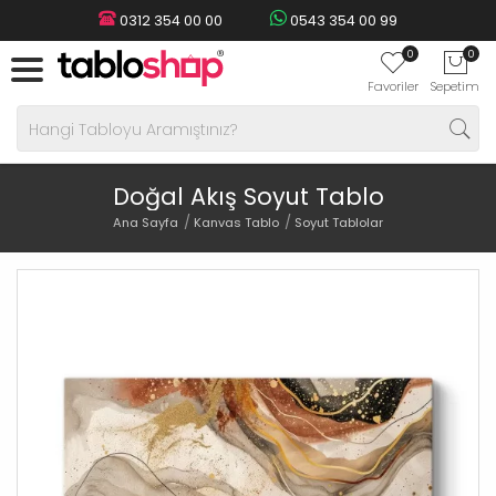
0312 354 00 00
0543 354 00 99
0
0
Favoriler
Sepetim
Doğal Akış Soyut Tablo
Ana Sayfa
Kanvas Tablo
Soyut Tablolar