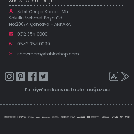
ShowRoom İletişim
Şehit Cengiz Karaca Mh.
Sokullu Mehmet Paşa Cd.
No:200/A Çankaya - ANKARA
0312 354 0000
0543 354 0099
showroom@tabloshop.com
Türkiye'nin
kanvas tablo
mağazası