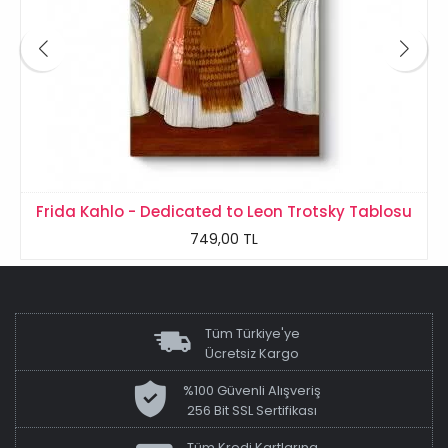
Frida Kahlo - Dedicated to Leon Trotsky Tablosu
749,00 TL
Tüm Türkiye'ye
Ücretsiz Kargo
%100 Güvenli Alışveriş
256 Bit SSL Sertifikası
Tüm Kredi Kartlarına