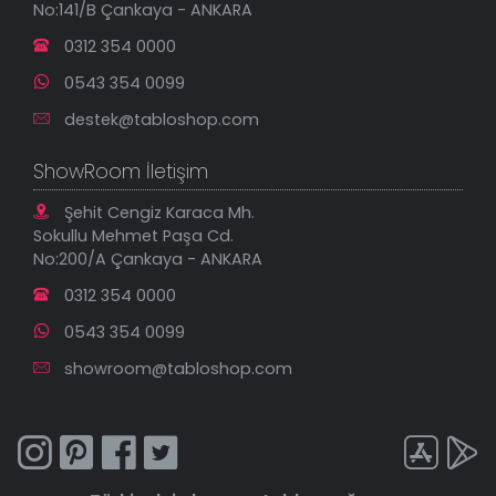
No:141/B Çankaya - ANKARA
İndirimli Tablolar
0312 354 0000
0543 354 0099
destek@tabloshop.com
ShowRoom İletişim
Şehit Cengiz Karaca Mh.
Sokullu Mehmet Paşa Cd.
No:200/A Çankaya - ANKARA
0312 354 0000
0543 354 0099
showroom@tabloshop.com