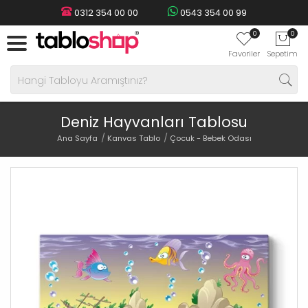
0312 354 00 00
0543 354 00 99
0
0
Favoriler
Sepetim
Deniz Hayvanları Tablosu
Ana Sayfa
Kanvas Tablo
Çocuk - Bebek Odası