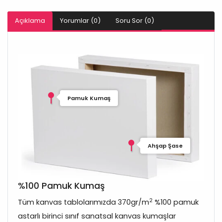
Açıklama
Yorumlar (0)
Soru Sor (0)
Pamuk Kumaş
Ahşap Şase
%100 Pamuk Kumaş
2
Tüm kanvas tablolarımızda 370gr/m
%100 pamuk
astarlı birinci sınıf sanatsal kanvas kumaşlar