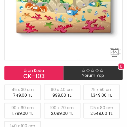
0
Ürün Kodu
CK-103
Yorum Yap
45 x 30 cm
60 x 40 cm
75 x 50 cm
749,00 TL
999,00 TL
1.349,00 TL
90 x 60 cm
100 x 70 cm
125 x 80 cm
1.799,00 TL
2.099,00 TL
2.549,00 TL
140 x 100 cm