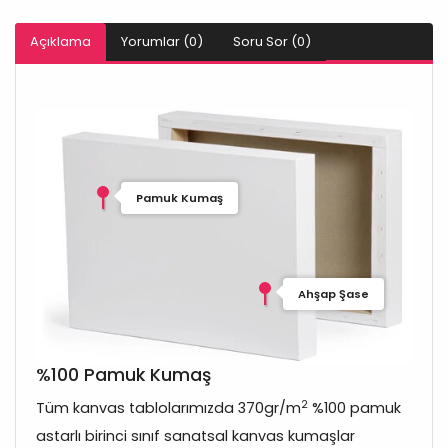
Açıklama
Yorumlar (0)
Soru Sor (0)
Pamuk Kumaş
Ahşap Şase
%100 Pamuk Kumaş
2
Tüm kanvas tablolarımızda 370gr/m
%100 pamuk
astarlı birinci sınıf sanatsal kanvas kumaşlar