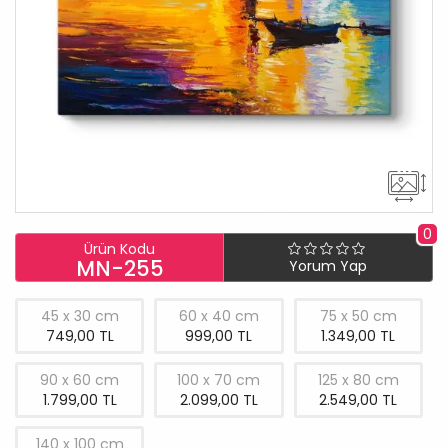
0
Ürün Kodu
MN-255
Yorum Yap
45 x 30 cm
60 x 40 cm
75 x 50 cm
749,00 TL
999,00 TL
1.349,00 TL
90 x 60 cm
100 x 70 cm
125 x 80 cm
1.799,00 TL
2.099,00 TL
2.549,00 TL
140 x 100 cm