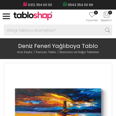
0312 354 00 00
0543 354 00 99
0
0
Favoriler
Sepetim
Deniz Feneri Yağlıboya Tablo
Ana Sayfa
Kanvas Tablo
Manzara ve Doğa Tabloları