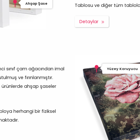
Ahşap Şase
Tablosu ve diğer tüm tablolar p
Detaylar
inci sınıf çam ağacından imal
Yüzey Koruyucu
tulmuş ve fırınlanmıştır.
m ürünlerde ahşap şaseler
oya herhangi bir fiziksel
aktadır.