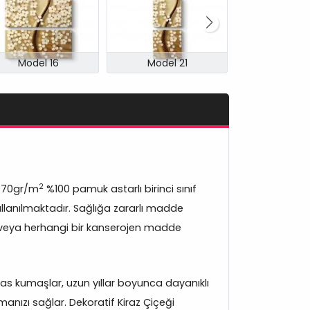
Model 16
Model 21
Model 
2
370gr/m
%100 pamuk astarlı birinci sınıf
lanılmaktadır. Sağlığa zararlı madde
veya herhangi bir kanserojen madde
s kumaşlar, uzun yıllar boyunca dayanıklı
anızı sağlar. Dekoratif Kiraz Çiçeği