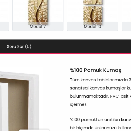
Model 7
Model 10
Soru Sor (0)
%100 Pamuk Kumaş
Tüm kanvas tablolarımızda 
sanatsal kanvas kumaşlar kul
bulunmamaktadır. PVC, asit 
içermez.
%100 pamuktan üretilen kanva
bir biçimde ürününüzü kullanm