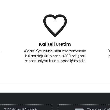
Kaliteli Üretim
n
A'dan Z'ye birinci sınıf malzemelerin
Ü
kullanıldığı ürünlerde, %100 müşteri
memnuniyeti birinci önceliğimizdir.
%100 Güvenli Alışveriş
Tüm Kredi Kart