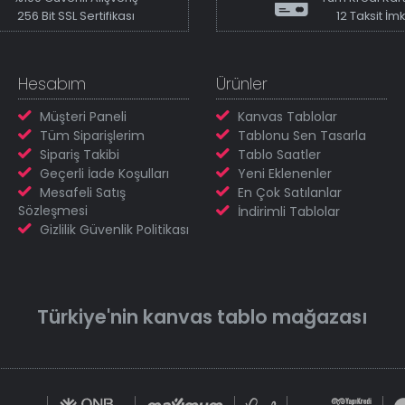
256 Bit SSL Sertifikası
12 Taksit İm
Hesabım
Ürünler
Müşteri Paneli
Kanvas Tablolar
Tüm Siparişlerim
Tablonu Sen Tasarla
Sipariş Takibi
Tablo Saatler
Geçerli İade Koşulları
Yeni Eklenenler
Mesafeli Satış
En Çok Satılanlar
Sözleşmesi
İndirimli Tablolar
Gizlilik Güvenlik Politikası
Türkiye'nin
kanvas tablo
mağazası