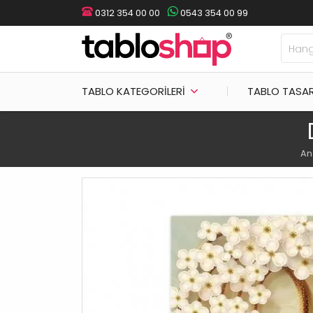
0312 354 00 00
0543 354 00 99
TABLO KATEGORILERI
TABLO TASA
An