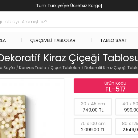
Tüm Türkiye'ye Ücretsiz Kargo
|
RLA
ÇERÇEVELI TABLOLAR
TABLO SAAT
Dekoratif Kiraz Çiçeği Tablos
a Sayfa
Kanvas Tablo
Çiçek Tabloları
Dekoratif Kiraz Çiçeği Tabl
Ürün Kodu
FL-517
30 x 45 cm
40 x 6
749,00 TL
999,00
70 x 100 cm
80 x 12
2.099,00 TL
2.549,0