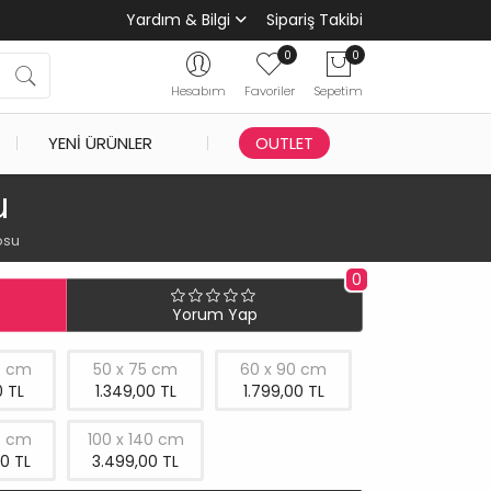
Yardım & Bilgi
Sipariş Takibi
0
0
Hesabım
Favoriler
Sepetim
YENI ÜRÜNLER
OUTLET
u
osu
0
Yorum Yap
0 cm
50 x 75 cm
60 x 90 cm
 TL
1.349,00 TL
1.799,00 TL
5 cm
100 x 140 cm
0 TL
3.499,00 TL