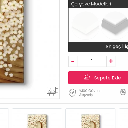
Çerçeve Modelleri
En geç
1 
-
+
Sepete Ekle
%100 Güvenli
Alışveriş