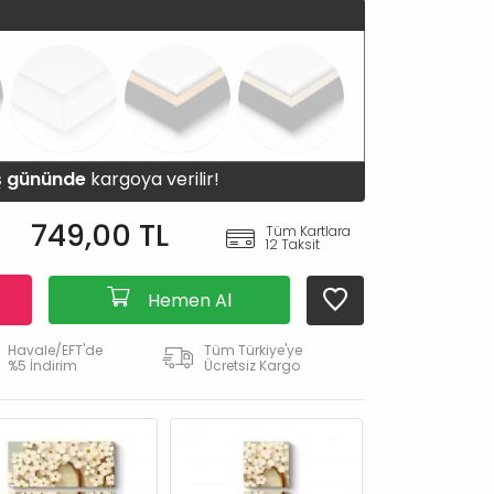
iş gününde
kargoya verilir!
749,00 TL
Tüm Kartlara
12 Taksit
Hemen Al
Havale/EFT'de
Tüm Türkiye'ye
%5 İndirim
Ücretsiz Kargo