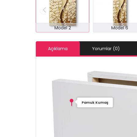
Model 2
Model 6
Açıklama
Yorumlar (0)
Pamuk Kumaş