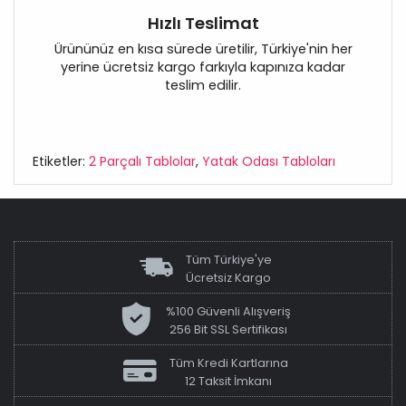
Hızlı Teslimat
Ürününüz en kısa sürede üretilir, Türkiye'nin her
yerine ücretsiz kargo farkıyla kapınıza kadar
teslim edilir.
Etiketler:
2 Parçalı Tablolar
,
Yatak Odası Tabloları
Tüm Türkiye'ye
Ücretsiz Kargo
%100 Güvenli Alışveriş
256 Bit SSL Sertifikası
Tüm Kredi Kartlarına
12 Taksit İmkanı