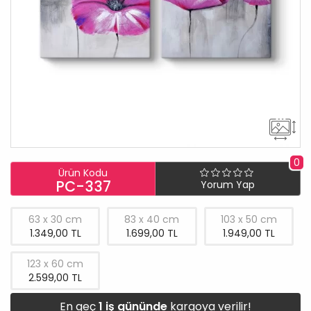
0
Ürün Kodu
PC-337
Yorum Yap
63 x 30 cm
83 x 40 cm
103 x 50 cm
1.349,00 TL
1.699,00 TL
1.949,00 TL
123 x 60 cm
2.599,00 TL
En geç
1 iş gününde
kargoya verilir!