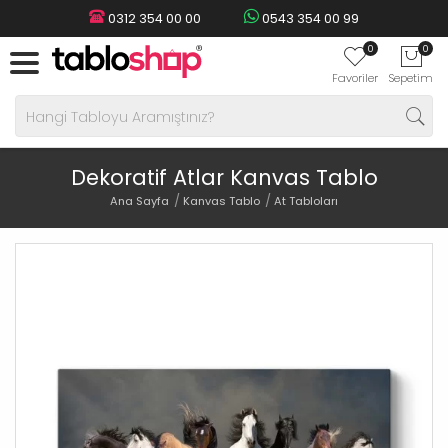
0312 354 00 00
0543 354 00 99
0
0
Favoriler
Sepetim
Dekoratif Atlar Kanvas Tablo
Ana Sayfa
Kanvas Tablo
At Tabloları