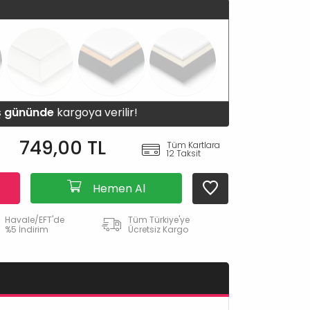
iş gününde
kargoya verilir!
749,00 TL
Tüm Kartlara
12 Taksit
Hemen Al
Havale/EFT'de
Tüm Türkiye'ye
%5 İndirim
Ücretsiz Kargo