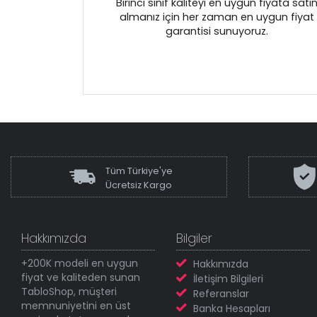
Birinci sınıf kaliteyi en uygun fiyata satı
almanız için her zaman en uygun fiyat
garantisi sunuyoruz.
Tüm Türkiye'ye
Ücretsiz Kargo
Hakkımızda
Bilgiler
+200K modeli en uygun
Hakkımızda
fiyat ve kaliteden sunan
İletişim Bilgileri
TabloShop, müşteri
Referanslar
memnuniyetini en üst
Banka Hesapları