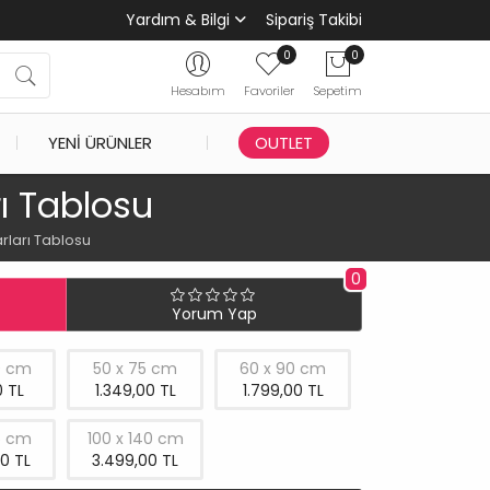
Yardım & Bilgi
Sipariş Takibi
0
0
Hesabım
Favoriler
Sepetim
YENI ÜRÜNLER
OUTLET
rı Tablosu
rları Tablosu
0
Yorum Yap
0 cm
50 x 75 cm
60 x 90 cm
 TL
1.349,00 TL
1.799,00 TL
5 cm
100 x 140 cm
0 TL
3.499,00 TL