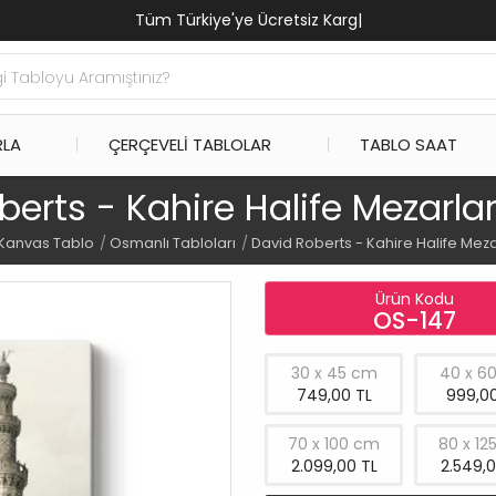
Tüm Türkiye'ye Ücretsiz Kargo
|
RLA
ÇERÇEVELI TABLOLAR
TABLO SAAT
erts - Kahire Halife Mezarla
Kanvas Tablo
Osmanlı Tabloları
David Roberts - Kahire Halife Meza
Ürün Kodu
OS-147
30 x 45 cm
40 x 6
749,00 TL
999,00
70 x 100 cm
80 x 12
2.099,00 TL
2.549,0