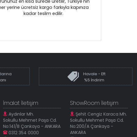
rününüz en kısa sürede üretilir, Türkiye'nin
her yerine ücretsiz kargo farkıyla kapınıza
kadar teslim edilir.
larına
Havale - Eft
kanı
%5 İndirim
İmalat İletişim
ShowRoom İletişim
Aydınlar Mh.
Şehit Cengiz Karaca Mh.
Sokullu Mehmet Paşa Cd.
Sokullu Mehmet Paşa Cd.
No:141/B Çankaya - ANKARA
No:200/A Çankaya -
ANKARA
0312 354 0000