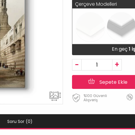
Çerçeve Modelleri
En geç
1 
-
+
Sepete Ekle
%100 Güvenli
Alışveriş
Soru Sor (0)