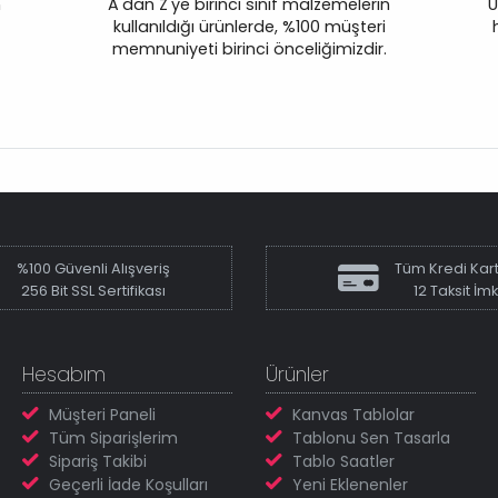
n
A'dan Z'ye birinci sınıf malzemelerin
Ü
kullanıldığı ürünlerde, %100 müşteri
memnuniyeti birinci önceliğimizdir.
%100 Güvenli Alışveriş
Tüm Kredi Kart
256 Bit SSL Sertifikası
12 Taksit İm
Hesabım
Ürünler
Müşteri Paneli
Kanvas Tablolar
Tüm Siparişlerim
Tablonu Sen Tasarla
Sipariş Takibi
Tablo Saatler
Geçerli İade Koşulları
Yeni Eklenenler