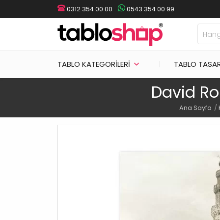
0312 354 00 00
0543 354 00 99
TABLO KATEGORILERI
TABLO TASA
David Rob
Ana Sayfa