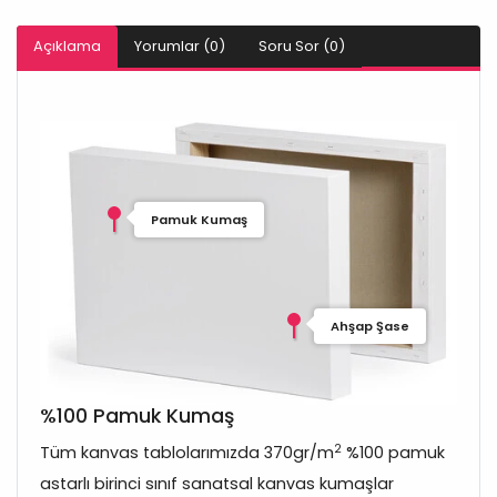
Açıklama
Yorumlar (0)
Soru Sor (0)
Pamuk Kumaş
Ahşap Şase
%100 Pamuk Kumaş
2
Tüm kanvas tablolarımızda 370gr/m
%100 pamuk
astarlı birinci sınıf sanatsal kanvas kumaşlar