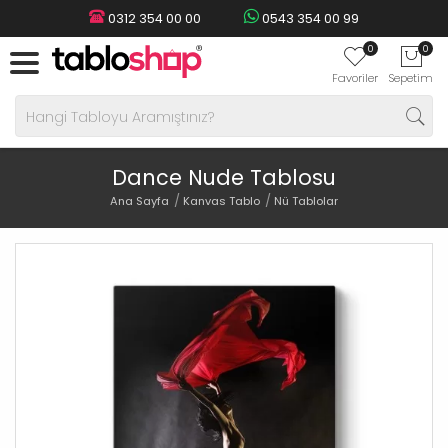
0312 354 00 00
0543 354 00 99
0
0
Favoriler
Sepetim
Dance Nude Tablosu
Ana Sayfa
Kanvas Tablo
Nü Tablolar