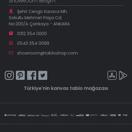
ShowRoom İletişim
Şehit Cengiz Karaca Mh.
Sokullu Mehmet Paşa Cd.
No:200/A Çankaya - ANKARA
0312 354 0000
0543 354 0099
showroom@tabloshop.com
Türkiye'nin
kanvas tablo
mağazası