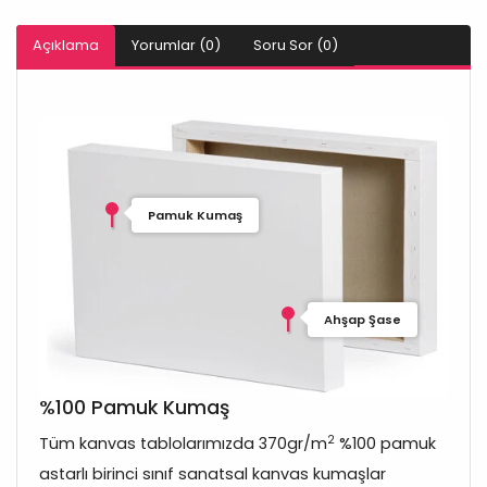
Açıklama
Yorumlar (0)
Soru Sor (0)
Pamuk Kumaş
Ahşap Şase
%100 Pamuk Kumaş
2
Tüm kanvas tablolarımızda 370gr/m
%100 pamuk
astarlı birinci sınıf sanatsal kanvas kumaşlar