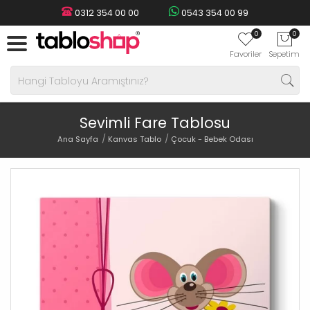
0312 354 00 00
0543 354 00 99
0
0
Favoriler
Sepetim
Sevimli Fare Tablosu
Ana Sayfa
Kanvas Tablo
Çocuk - Bebek Odası