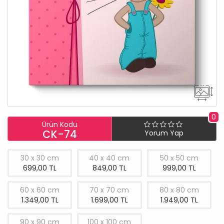
0
Ürün Kodu
CK-74
Yorum Yap
30 x 30 cm
40 x 40 cm
50 x 50 cm
699,00 TL
849,00 TL
999,00 TL
60 x 60 cm
70 x 70 cm
80 x 80 cm
1.349,00 TL
1.699,00 TL
1.949,00 TL
90 x 90 cm
100 x 100 cm