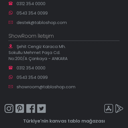
0312 354 0000
0543 354 0099
destek@tabloshop.com
ShowRoom İletişim
Şehit Cengiz Karaca Mh.
Sokullu Mehmet Paşa Cd.
No:200/A Çankaya - ANKARA
0312 354 0000
0543 354 0099
showroom@tabloshop.com
Türkiye'nin
kanvas tablo
mağazası