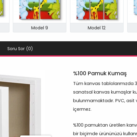
Model 9
Model 12
Soru Sor (0)
%100 Pamuk Kumaş
Tüm kanvas tablolarımızda 
sanatsal kanvas kumaşlar kul
bulunmamaktadır. PVC, asit 
içermez.
%100 pamuktan üretilen kanva
bir biçimde ürününüzü kullan