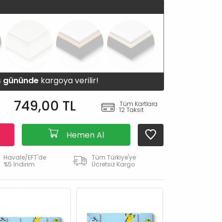
iş gününde
kargoya verilir!
749,00 TL
Tüm Kartlara
12 Taksit
Hemen Al
Havale/EFT'de
Tüm Türkiye'ye
%5 İndirim
Ücretsiz Kargo