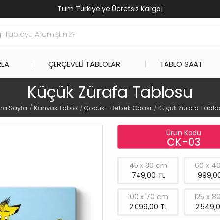
Tüm Türkiye'ye Ücretsiz Kargo
|
RLA
ÇERÇEVELI TABLOLAR
TABLO SAAT
Küçük Zürafa Tablosu
na Sayfa
Kanvas Tablo
Çocuk - Bebek Odası
Küçük Zürafa Tablo
Ürün Kodu
CK-03
45 x 30 cm
60 x 4
749,00 TL
999,00
100 x 70 cm
125 x 8
2.099,00 TL
2.549,0