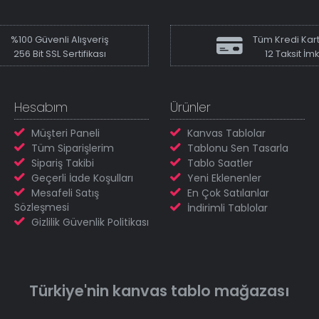
%100 Güvenli Alışveriş
Tüm Kredi Kart
256 Bit SSL Sertifikası
12 Taksit İm
Hesabım
Ürünler
Müşteri Paneli
Kanvas Tablolar
Tüm Siparişlerim
Tablonu Sen Tasarla
Sipariş Takibi
Tablo Saatler
Geçerli İade Koşulları
Yeni Eklenenler
Mesafeli Satış
En Çok Satılanlar
Sözleşmesi
İndirimli Tablolar
Gizlilik Güvenlik Politikası
Türkiye'nin
kanvas tablo
mağazası