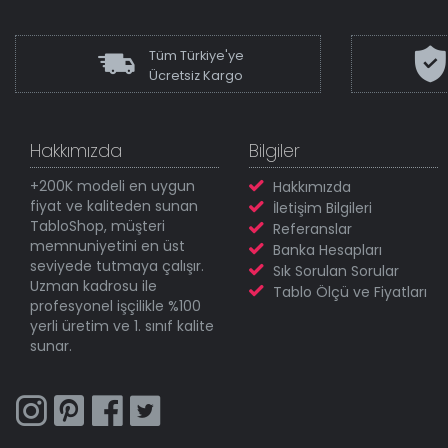
Tüm Türkiye'ye
Ücretsiz Kargo
Hakkımızda
Bilgiler
+200K modeli en uygun
Hakkımızda
fiyat ve kaliteden sunan
İletişim Bilgileri
TabloShop, müşteri
Referanslar
memnuniyetini en üst
Banka Hesapları
seviyede tutmaya çalışır.
Sık Sorulan Sorular
Uzman kadrosu ile
Tablo Ölçü ve Fiyatları
profesyonel işçilikle %100
yerli üretim ve 1. sınıf kalite
sunar.