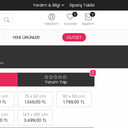
Yardım & Bilgi
Sipariş Takibi
0
0
Hesabım
Favoriler
Sepetim
YENI ÜRÜNLER
OUTLET
su
0
Yorum Yap
0 cm
75 x 50 cm
90 x 60 cm
 TL
1.349,00 TL
1.799,00 TL
0 cm
140 x 100 cm
0 TL
3.499,00 TL