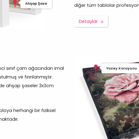
Ahşap Şase
diğer tüm tablolar profesyonel 
Detaylar
inci sınıf çam ağacından imal
Yüzey Koruyucu
tulmuş ve fırınlanmıştır.
rde ahşap şaseler 3x3cm
oya herhangi bir fiziksel
aktadır.