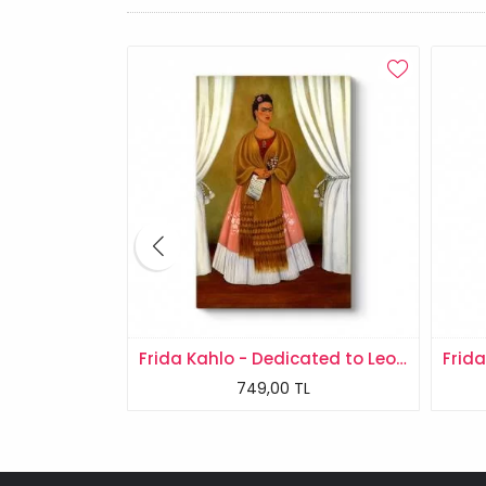
Rene Magritte - Personal Values Tablosu
Frida Kahlo - Dedicated to Leon Trotsky Tablosu
L
749,00 TL