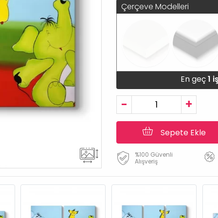
Çerçeve Modelleri
En geç
1 
-
+
Sepete Ekle
%100 Güvenli
Alışveriş