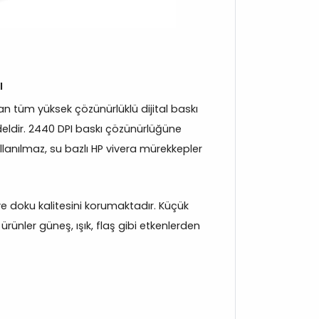
ı
 tüm yüksek çözünürlüklü dijital baskı
eldir. 2440 DPI baskı çözünürlüğüne
llanılmaz, su bazlı HP vivera mürekkepler
k ve doku kalitesini korumaktadır. Küçük
rünler güneş, ışık, flaş gibi etkenlerden