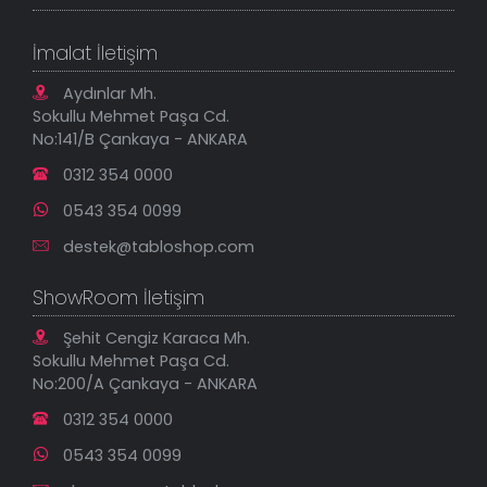
Sık Sorulan Sorular
Sipariş Takibi
Tablo Ölçü ve Fiyatları
Kanvas Tablolar
Geçerli İade Koşulları
İmalat İletişim
Tablonu Sen Tasarla
Mesafeli Satış Sözleşmesi
Tablo Saatler
Gizlilik Güvenlik Politikası
Aydınlar Mh.
Yeni Eklenenler
Sokullu Mehmet Paşa Cd.
En Çok Satılanlar
No:141/B Çankaya - ANKARA
İndirimli Tablolar
0312 354 0000
0543 354 0099
destek@tabloshop.com
ShowRoom İletişim
Şehit Cengiz Karaca Mh.
Sokullu Mehmet Paşa Cd.
No:200/A Çankaya - ANKARA
0312 354 0000
0543 354 0099