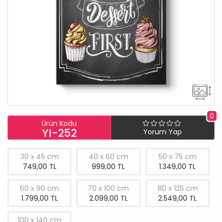
0
Ürün Kodu
YI-252
Yorum Yap
30 x 45 cm
40 x 60 cm
50 x 75 cm
749,00 TL
999,00 TL
1.349,00 TL
60 x 90 cm
70 x 100 cm
80 x 125 cm
1.799,00 TL
2.099,00 TL
2.549,00 TL
100 x 140 cm