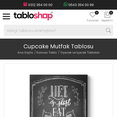
0312 354 00 00
0543 354 00 99
0
0
Favoriler
Sepetim
Cupcake Mutfak Tablosu
Ana Sayfa
Kanvas Tablo
Yiyecek ve İçecek Tabloları