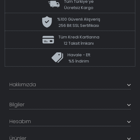
Tüm Türkiye'ye
Ücretsiz Kargo
%100 Güvenli Alışveriş
256 Bit SSL Sertifikası
Tüm Kredi Kartlarına
12 Taksit İmkanı
Havale - Eft
%5 İndirim
Hakkımızda
+200K modeli en uygun fiyat ve kaliteden sunan
TabloShop, müşteri memnuniyetini en üst seviyede
Bilgiler
tutmaya çalışır. Uzman kadrosu ile profesyonel işçilikle
%100 yerli üretim ve 1. sınıf kalite sunar.
Hakkımızda
Hesabım
İletişim Bilgileri
Referanslar
Müşteri Paneli
Banka Hesapları
Ürünler
Tüm Siparişlerim