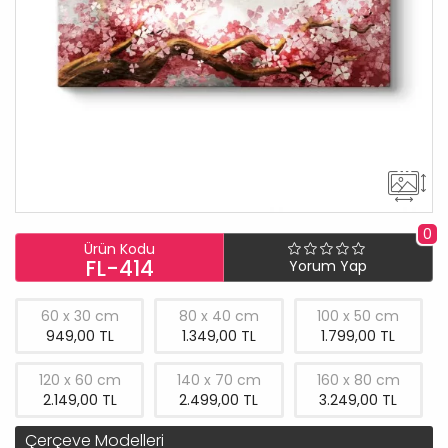
0
Ürün Kodu
FL-414
Yorum Yap
60 x 30 cm
80 x 40 cm
100 x 50 cm
949,00 TL
1.349,00 TL
1.799,00 TL
120 x 60 cm
140 x 70 cm
160 x 80 cm
2.149,00 TL
2.499,00 TL
3.249,00 TL
Çerçeve Modelleri