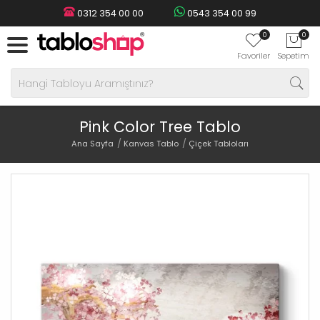
0312 354 00 00
0543 354 00 99
0
0
Favoriler
Sepetim
Pink Color Tree Tablo
Ana Sayfa
Kanvas Tablo
Çiçek Tabloları