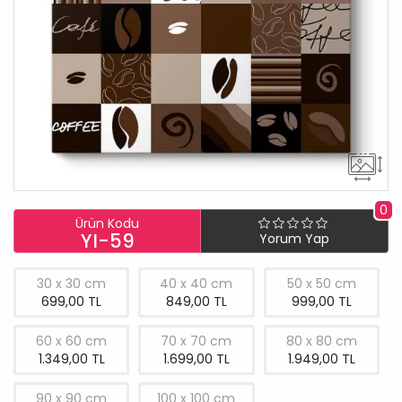
0
Ürün Kodu
YI-59
Yorum Yap
30 x 30 cm
40 x 40 cm
50 x 50 cm
699,00 TL
849,00 TL
999,00 TL
60 x 60 cm
70 x 70 cm
80 x 80 cm
1.349,00 TL
1.699,00 TL
1.949,00 TL
90 x 90 cm
100 x 100 cm