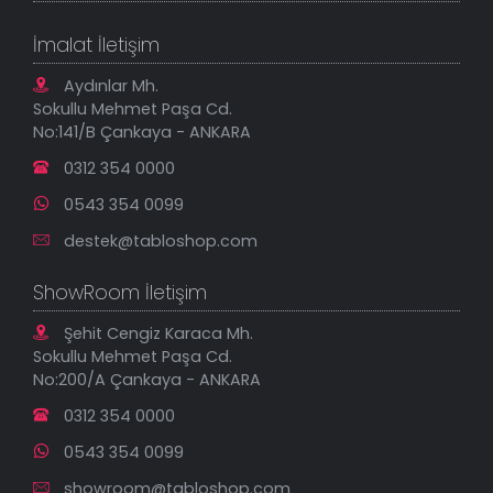
Sipariş Takibi
Tablo Ölçü ve Fiyatları
Kanvas Tablolar
Geçerli İade Koşulları
İmalat İletişim
Tablonu Sen Tasarla
Mesafeli Satış Sözleşmesi
Tablo Saatler
Gizlilik Güvenlik Politikası
Aydınlar Mh.
Yeni Eklenenler
Sokullu Mehmet Paşa Cd.
En Çok Satılanlar
No:141/B Çankaya - ANKARA
İndirimli Tablolar
0312 354 0000
0543 354 0099
destek@tabloshop.com
ShowRoom İletişim
Şehit Cengiz Karaca Mh.
Sokullu Mehmet Paşa Cd.
No:200/A Çankaya - ANKARA
0312 354 0000
0543 354 0099
showroom@tabloshop.com