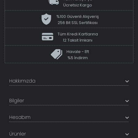
Ücretsiz Kargo
%100 Güvenli Alışveriş
256 Bit SSL Sertifikası
Tüm Kredi Kartlarına
12 Taksit İmkanı
Havale - Eft
%5 İndirim
Hakkımızda
+200K modeli en uygun fiyat ve kaliteden sunan
TabloShop, müşteri memnuniyetini en üst seviyede
Bilgiler
tutmaya çalışır. Uzman kadrosu ile profesyonel işçilikle
%100 yerli üretim ve 1. sınıf kalite sunar.
Hakkımızda
Hesabım
İletişim Bilgileri
Referanslar
Müşteri Paneli
Banka Hesapları
Ürünler
Tüm Siparişlerim
Sık Sorulan Sorular