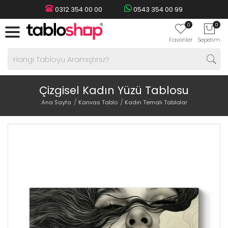
0312 354 00 00
0543 354 00 99
0
0
Favoriler
Sepetim
Çizgisel Kadın Yüzü Tablosu
Ana Sayfa
Kanvas Tablo
Kadın Temalı Tablolar