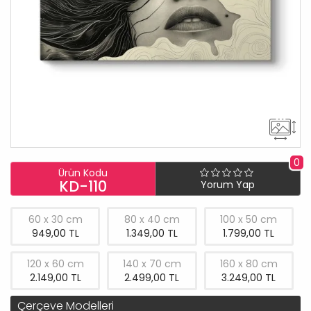
0
Ürün Kodu
KD-110
Yorum Yap
60 x 30 cm
80 x 40 cm
100 x 50 cm
949,00 TL
1.349,00 TL
1.799,00 TL
120 x 60 cm
140 x 70 cm
160 x 80 cm
2.149,00 TL
2.499,00 TL
3.249,00 TL
Çerçeve Modelleri