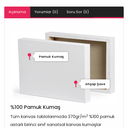
Açıklama
Yorumlar (0)
Soru Sor (0)
Pamuk Kumaş
Ahşap Şase
%100 Pamuk Kumaş
2
Tüm kanvas tablolarımızda 370gr/m
%100 pamuk
astarlı birinci sınıf sanatsal kanvas kumaşlar