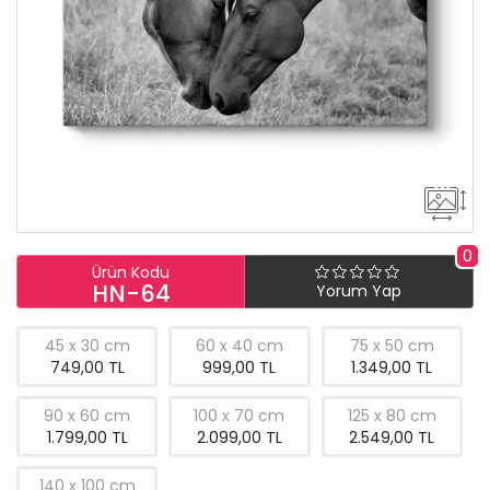
0
Ürün Kodu
HN-64
Yorum Yap
45 x 30 cm
60 x 40 cm
75 x 50 cm
749,00 TL
999,00 TL
1.349,00 TL
90 x 60 cm
100 x 70 cm
125 x 80 cm
1.799,00 TL
2.099,00 TL
2.549,00 TL
140 x 100 cm