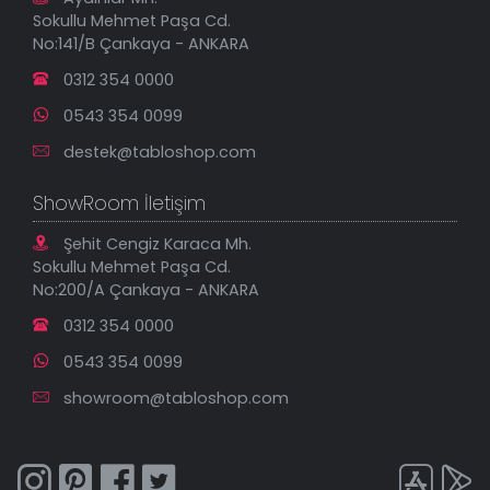
Yeni Eklenenler
Sokullu Mehmet Paşa Cd.
En Çok Satılanlar
No:141/B Çankaya - ANKARA
İndirimli Tablolar
0312 354 0000
0543 354 0099
destek@tabloshop.com
ShowRoom İletişim
Şehit Cengiz Karaca Mh.
Sokullu Mehmet Paşa Cd.
No:200/A Çankaya - ANKARA
0312 354 0000
0543 354 0099
showroom@tabloshop.com