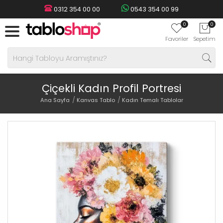
0312 354 00 00
0543 354 00 99
0
0
Favoriler
Sepetim
Çiçekli Kadın Profil Portresi
Ana Sayfa
Kanvas Tablo
Kadın Temalı Tablolar