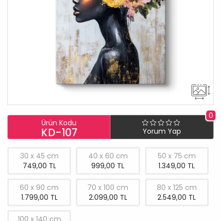
0
Ürün Kodu
KD-107
Yorum Yap
30 x 45 cm
40 x 60 cm
50 x 75 cm
749,00 TL
999,00 TL
1.349,00 TL
60 x 90 cm
70 x 100 cm
80 x 125 cm
1.799,00 TL
2.099,00 TL
2.549,00 TL
100 x 140 cm