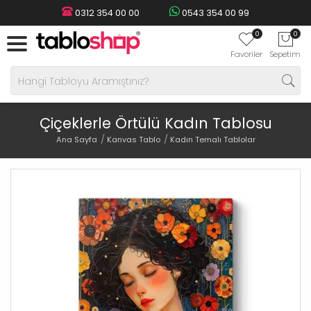
0312 354 00 00
0543 354 00 99
0
0
Favoriler
Sepetim
Çiçeklerle Örtülü Kadın Tablosu
Ana Sayfa
Kanvas Tablo
Kadın Temalı Tablolar