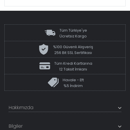
Tüm Türkiye'ye
Ücretsiz Kargo
%100 Güvenli Alışveriş
256 Bit SSL Sertifikası
Tüm Kredi Kartlarına
12 Taksit İmkanı
Havale - Eft
%5 İndirim
Hakkımızda
+200K modeli en uygun fiyat ve kaliteden sunan
TabloShop, müşteri memnuniyetini en üst seviyede
Bilgiler
tutmaya çalışır. Uzman kadrosu ile profesyonel işçilikle