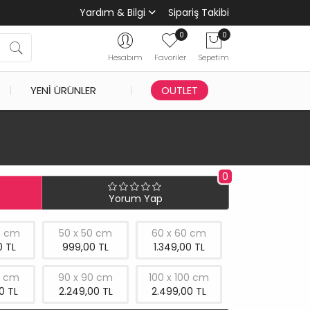
Yardım & Bilgi
Sipariş Takibi
0
0
Hesabım
Favoriler
Sepetim
YENI ÜRÜNLER
OUTLET
0
Yorum Yap
0 cm
50 x 50 cm
60 x 60 cm
 TL
999,00 TL
1.349,00 TL
0 cm
90 x 90 cm
100 x 100 cm
0 TL
2.249,00 TL
2.499,00 TL