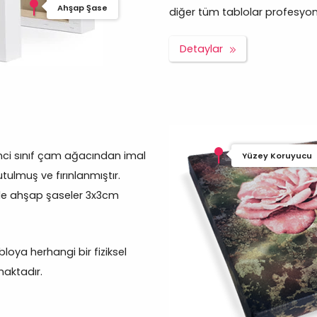
Ahşap Şase
diğer tüm tablolar profesyonel 
Detaylar
inci sınıf çam ağacından imal
Yüzey Koruyucu
tulmuş ve fırınlanmıştır.
rde ahşap şaseler 3x3cm
oya herhangi bir fiziksel
aktadır.