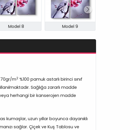
Model 8
Model 9
Model 
2
370gr/m
%100 pamuk astarlı birinci sınıf
lanılmaktadır. Sağlığa zararlı madde
veya herhangi bir kanserojen madde
s kumaşlar, uzun yıllar boyunca dayanıklı
manızı sağlar. Çiçek ve Kuş Tablosu ve