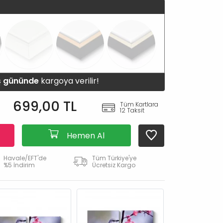
iş gününde
kargoya verilir!
699,00 TL
Tüm Kartlara
12 Taksit
Hemen Al
Havale/EFT'de
Tüm Türkiye'ye
%5 İndirim
Ücretsiz Kargo