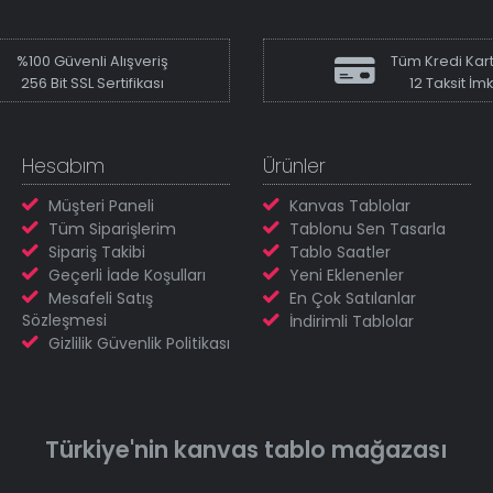
%100 Güvenli Alışveriş
Tüm Kredi Kart
256 Bit SSL Sertifikası
12 Taksit İm
Hesabım
Ürünler
Müşteri Paneli
Kanvas Tablolar
Tüm Siparişlerim
Tablonu Sen Tasarla
Sipariş Takibi
Tablo Saatler
Geçerli İade Koşulları
Yeni Eklenenler
Mesafeli Satış
En Çok Satılanlar
Sözleşmesi
İndirimli Tablolar
Gizlilik Güvenlik Politikası
Türkiye'nin
kanvas tablo
mağazası