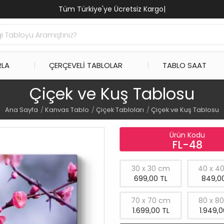
Tüm Türkiye'ye Ücretsiz Kargo
|
RLA
ÇERÇEVELI TABLOLAR
TABLO SAAT
Çiçek ve Kuş Tablosu
Ana Sayfa
Kanvas Tablo
Çiçek Tabloları
Çiçek ve Kuş Tablosu
Ürün Kodu
FL-48
30 x 30 cm
40 x 4
699,00 TL
849,00
70 x 70 cm
80 x 8
1.699,00 TL
1.949,0