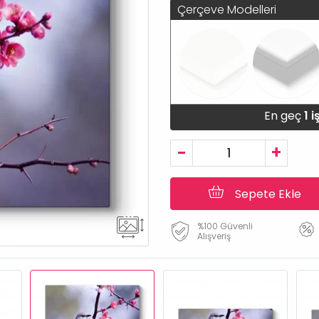
Çerçeve Modelleri
En geç
1 
-
+
Sepete Ekle
%100 Güvenli
Alışveriş