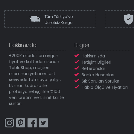
Tüm Türkiye'ye
Ücretsiz Kargo
Hakkımızda
Bilgiler
+200K modeli en uygun
Hakkımızda
fiyat ve kaliteden sunan
İletişim Bilgileri
TabloShop, müşteri
Referanslar
memnuniyetini en üst
Banka Hesapları
seviyede tutmaya çalışır.
Sık Sorulan Sorular
Uzman kadrosu ile
Tablo Ölçü ve Fiyatları
profesyonel işçilikle %100
yerli üretim ve 1. sınıf kalite
sunar.