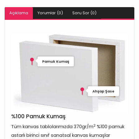
Açıklama
Yorumlar (0)
Soru Sor (0)
Pamuk Kumaş
Ahşap Şase
%100 Pamuk Kumaş
2
Tüm kanvas tablolarımızda 370gr/m
%100 pamuk
astarlı birinci sınıf sanatsal kanvas kumaşlar