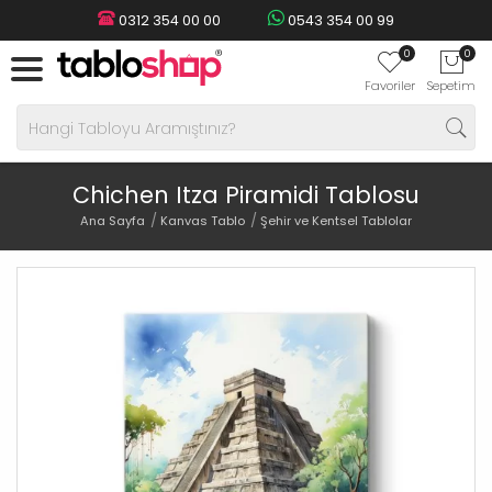
0312 354 00 00
0543 354 00 99
0
0
Favoriler
Sepetim
Chichen Itza Piramidi Tablosu
Ana Sayfa
Kanvas Tablo
Şehir ve Kentsel Tablolar