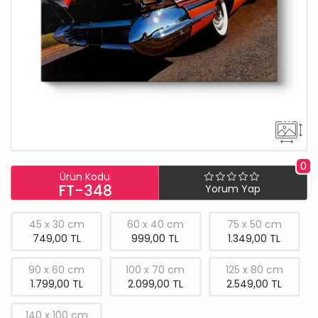
0
Ürün Kodu
FT-348
Yorum Yap
45 x 30 cm
60 x 40 cm
75 x 50 cm
749,00 TL
999,00 TL
1.349,00 TL
90 x 60 cm
100 x 70 cm
125 x 80 cm
1.799,00 TL
2.099,00 TL
2.549,00 TL
140 x 100 cm