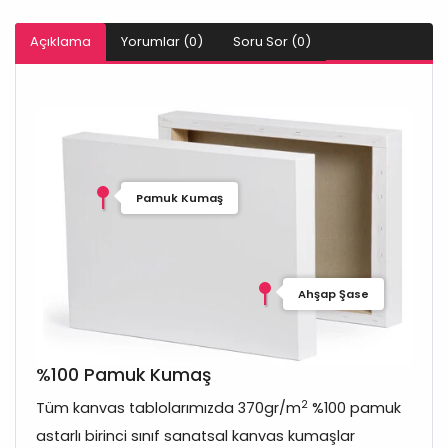
Açıklama
Yorumlar (0)
Soru Sor (0)
Pamuk Kumaş
Ahşap Şase
%100 Pamuk Kumaş
2
Tüm kanvas tablolarımızda 370gr/m
%100 pamuk
astarlı birinci sınıf sanatsal kanvas kumaşlar