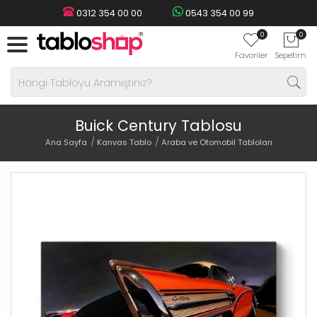
0312 354 00 00
0543 354 00 99
0
0
Favoriler
Sepetim
Buick Century Tablosu
Ana Sayfa
Kanvas Tablo
Araba ve Otomobil Tabloları