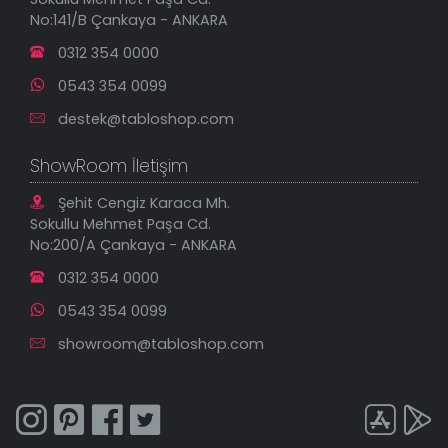
En Çok Satılanlar
No:141/B Çankaya - ANKARA
İndirimli Tablolar
0312 354 0000
0543 354 0099
destek@tabloshop.com
ShowRoom İletişim
Şehit Cengiz Karaca Mh.
Sokullu Mehmet Paşa Cd.
No:200/A Çankaya - ANKARA
0312 354 0000
0543 354 0099
showroom@tabloshop.com