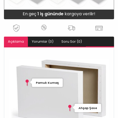
En geç
1 iş gününde
kargoya verilir!
Açıklama
Yorumlar (0)
Soru Sor (0)
Pamuk Kumaş
Ahşap Şase