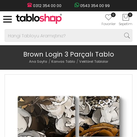
0312 354 00 00
0543 354 00 99
0
0
Favoriler
Sepetim
Brown Login 3 Parçalı Tablo
Ana Sayfa
Kanvas Tablo
Vektörel Tablolar