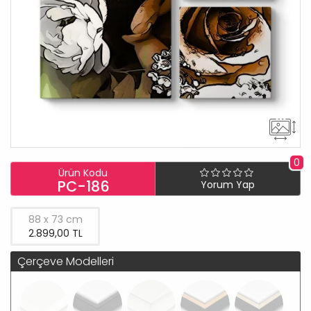
0
Ürün Kodu
PC-186
Yorum Yap
88 x 73 cm
2.899,00 TL
Çerçeve Modelleri