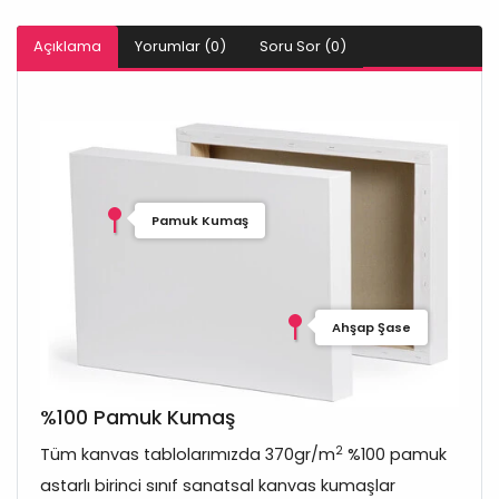
Açıklama
Yorumlar (0)
Soru Sor (0)
Pamuk Kumaş
Ahşap Şase
%100 Pamuk Kumaş
2
Tüm kanvas tablolarımızda 370gr/m
%100 pamuk
astarlı birinci sınıf sanatsal kanvas kumaşlar