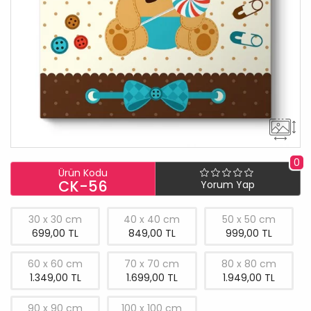
0
Ürün Kodu
CK-56
Yorum Yap
30 x 30 cm
40 x 40 cm
50 x 50 cm
699,00 TL
849,00 TL
999,00 TL
60 x 60 cm
70 x 70 cm
80 x 80 cm
1.349,00 TL
1.699,00 TL
1.949,00 TL
90 x 90 cm
100 x 100 cm