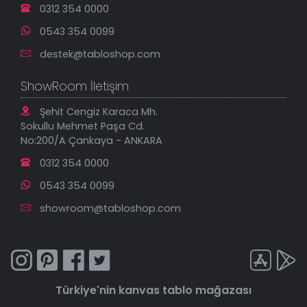
0312 354 0000
0543 354 0099
destek@tabloshop.com
ShowRoom İletişim
Şehit Cengiz Karaca Mh.
Sokullu Mehmet Paşa Cd.
No:200/A Çankaya - ANKARA
0312 354 0000
0543 354 0099
showroom@tabloshop.com
Türkiye'nin
kanvas tablo
mağazası