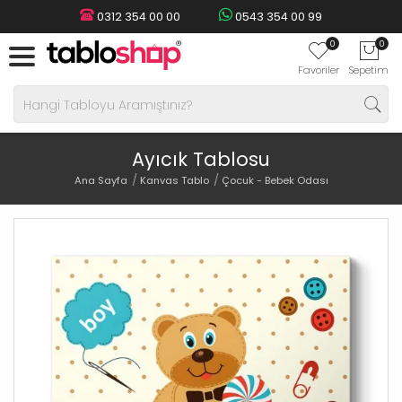
0312 354 00 00
0543 354 00 99
0
0
Favoriler
Sepetim
Ayıcık Tablosu
Ana Sayfa
Kanvas Tablo
Çocuk - Bebek Odası