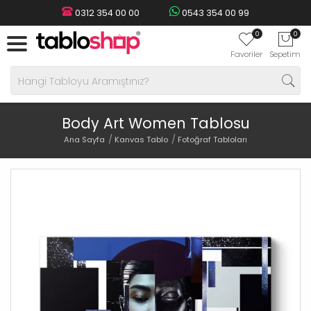
0312 354 00 00
0543 354 00 99
0
0
Favoriler
Sepetim
Body Art Women Tablosu
Ana Sayfa
Kanvas Tablo
Fotoğraf Tabloları