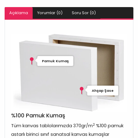
Açıklama
Yorumlar (0)
Soru Sor (0)
Pamuk Kumaş
Ahşap Şase
%100 Pamuk Kumaş
2
Tüm kanvas tablolarımızda 370gr/m
%100 pamuk
astarlı birinci sınıf sanatsal kanvas kumaşlar