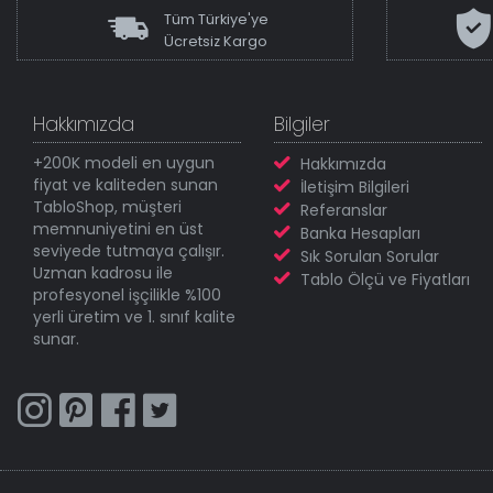
Tüm Türkiye'ye
Ücretsiz Kargo
Hakkımızda
Bilgiler
+200K modeli en uygun
Hakkımızda
fiyat ve kaliteden sunan
İletişim Bilgileri
TabloShop, müşteri
Referanslar
memnuniyetini en üst
Banka Hesapları
seviyede tutmaya çalışır.
Sık Sorulan Sorular
Uzman kadrosu ile
Tablo Ölçü ve Fiyatları
profesyonel işçilikle %100
yerli üretim ve 1. sınıf kalite
sunar.