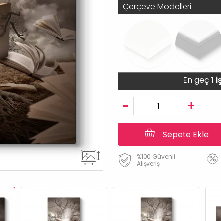
Çerçeve Modelleri
En geç
1 
-
+
Sepete Ekle
%100 Güvenli
Alışveriş