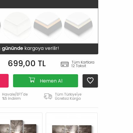
iş gününde
kargoya verilir!
699,00 TL
Tüm Kartlara
12 Taksit
Hemen Al
Havale/EFT'de
Tüm Türkiye'ye
%5 İndirim
Ücretsiz Kargo