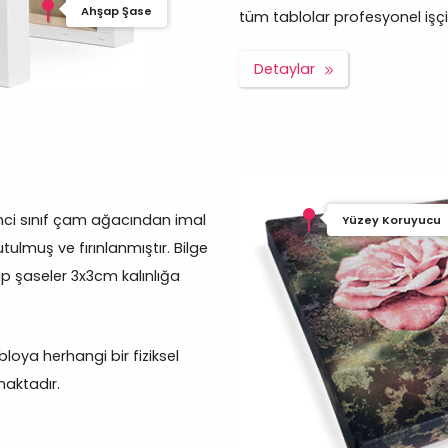
Ahşap Şase
tüm tablolar profesyonel işçilik
Detaylar
inci sınıf çam ağacından imal
Yüzey Koruyucu
tulmuş ve fırınlanmıştır. Bilge
 şaseler 3x3cm kalınlığa
oya herhangi bir fiziksel
aktadır.