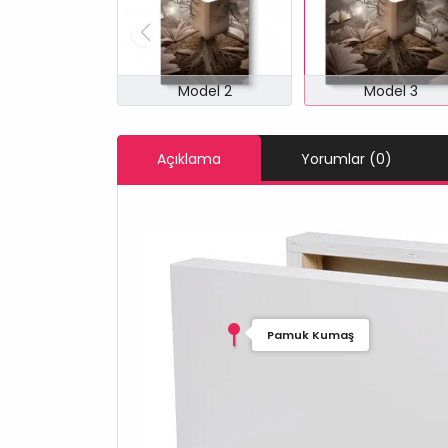
Model 2
Model 3
Açıklama
Yorumlar (0)
Pamuk Kumaş