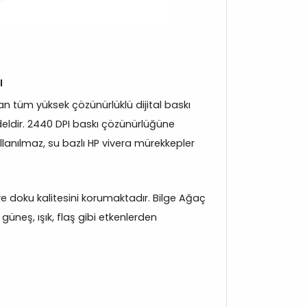
ı
 tüm yüksek çözünürlüklü dijital baskı
eldir. 2440 DPI baskı çözünürlüğüne
llanılmaz, su bazlı HP vivera mürekkepler
k ve doku kalitesini korumaktadır. Bilge Ağaç
üneş, ışık, flaş gibi etkenlerden