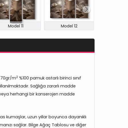
Model 11
Model 12
Model 
2
370gr/m
%100 pamuk astarlı birinci sınıf
lanılmaktadır. Sağlığa zararlı madde
veya herhangi bir kanserojen madde
s kumaşlar, uzun yıllar boyunca dayanıklı
manızı sağlar. Bilge Ağaç Tablosu ve diğer