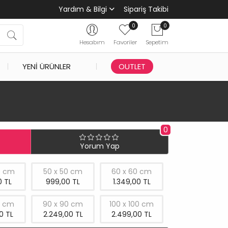
Yardım & Bilgi
Sipariş Takibi
0
0
Hesabım
Favoriler
Sepetim
YENI ÜRÜNLER
OUTLET
0
Yorum Yap
0 cm
50 x 50 cm
60 x 60 cm
 TL
999,00 TL
1.349,00 TL
0 cm
90 x 90 cm
100 x 100 cm
0 TL
2.249,00 TL
2.499,00 TL