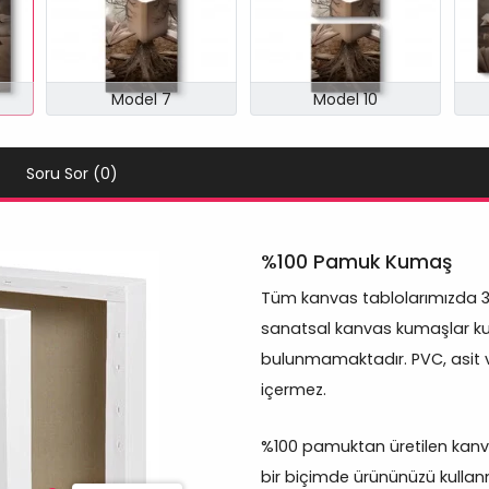
Model 7
Model 10
Soru Sor (0)
%100 Pamuk Kumaş
Tüm kanvas tablolarımızda 
sanatsal kanvas kumaşlar kul
bulunmamaktadır. PVC, asit 
içermez.
%100 pamuktan üretilen kanva
bir biçimde ürününüzü kullan