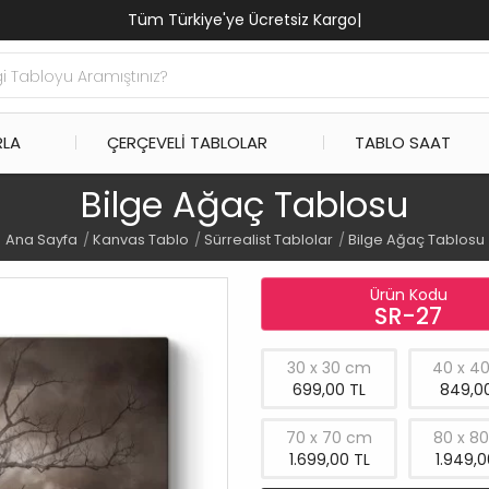
Tüm Türkiye'ye Ücretsiz Kargo
|
RLA
ÇERÇEVELI TABLOLAR
TABLO SAAT
Bilge Ağaç Tablosu
Ana Sayfa
Kanvas Tablo
Sürrealist Tablolar
Bilge Ağaç Tablosu
Ürün Kodu
SR-27
30 x 30 cm
40 x 4
699,00 TL
849,00
70 x 70 cm
80 x 8
1.699,00 TL
1.949,0