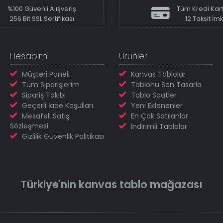
%100 Güvenli Alışveriş
Tüm Kredi Kart
256 Bit SSL Sertifikası
12 Taksit İm
Hesabım
Ürünler
Müşteri Paneli
Kanvas Tablolar
Tüm Siparişlerim
Tablonu Sen Tasarla
Sipariş Takibi
Tablo Saatler
Geçerli İade Koşulları
Yeni Eklenenler
Mesafeli Satış
En Çok Satılanlar
Sözleşmesi
İndirimli Tablolar
Gizlilik Güvenlik Politikası
Türkiye'nin
kanvas tablo
mağazası