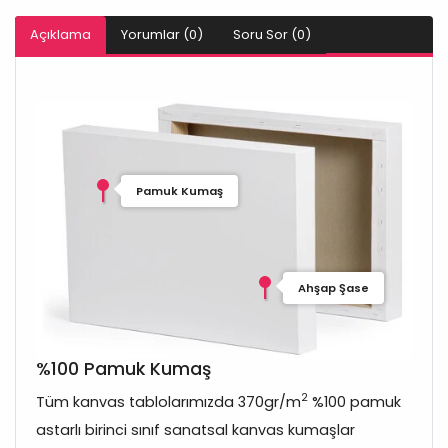
Açıklama
Yorumlar (0)
Soru Sor (0)
Pamuk Kumaş
Ahşap Şase
%100 Pamuk Kumaş
2
Tüm kanvas tablolarımızda 370gr/m
%100 pamuk
astarlı birinci sınıf sanatsal kanvas kumaşlar