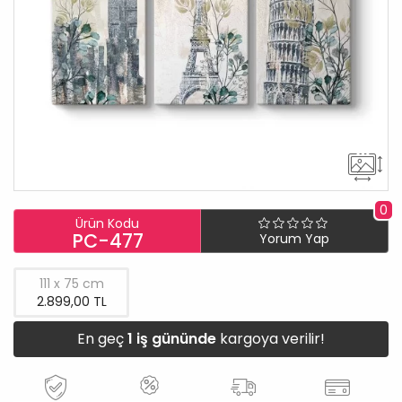
0
Ürün Kodu
PC-477
Yorum Yap
111 x 75 cm
2.899,00 TL
En geç
1 iş gününde
kargoya verilir!