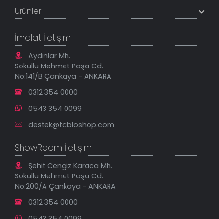
Müşteri Paneli
Banka Hesapları
Ürünler
Tüm Siparişlerim
Sık Sorulan Sorular
Sipariş Takibi
Tablo Ölçü ve Fiyatları
Kanvas Tablolar
Geçerli İade Koşulları
İmalat İletişim
Tablonu Sen Tasarla
Mesafeli Satış Sözleşmesi
Tablo Saatler
Gizlilik Güvenlik Politikası
Aydınlar Mh.
Yeni Eklenenler
Sokullu Mehmet Paşa Cd.
En Çok Satılanlar
No:141/B Çankaya - ANKARA
İndirimli Tablolar
0312 354 0000
0543 354 0099
destek@tabloshop.com
ShowRoom İletişim
Şehit Cengiz Karaca Mh.
Sokullu Mehmet Paşa Cd.
No:200/A Çankaya - ANKARA
0312 354 0000
0543 354 0099