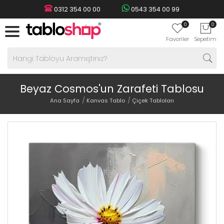
0312 354 00 00
0543 354 00 99
0
0
Favoriler
Sepetim
Beyaz Cosmos'un Zarafeti Tablosu
Ana Sayfa
Kanvas Tablo
Çiçek Tabloları