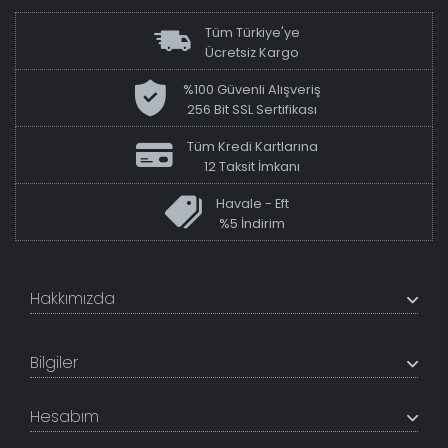
Tüm Türkiye'ye
Ücretsiz Kargo
%100 Güvenli Alışveriş
256 Bit SSL Sertifikası
Tüm Kredi Kartlarına
12 Taksit İmkanı
Havale - Eft
%5 İndirim
Hakkımızda
+200K modeli en uygun fiyat ve kaliteden sunan
TabloShop, müşteri memnuniyetini en üst seviyede
Bilgiler
tutmaya çalışır. Uzman kadrosu ile profesyonel işçilikle
%100 yerli üretim ve 1. sınıf kalite sunar.
Hakkımızda
Hesabım
İletişim Bilgileri
Referanslar