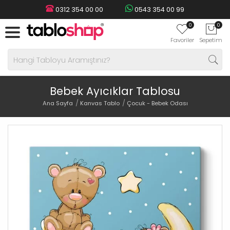
0312 354 00 00
0543 354 00 99
0
0
Favoriler
Sepetim
Bebek Ayıcıklar Tablosu
Ana Sayfa
Kanvas Tablo
Çocuk - Bebek Odası