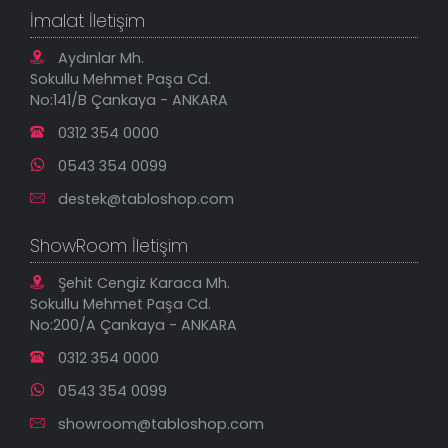
Kanvas Tablolar
Geçerli İade Koşulları
İmalat İletişim
Tablonu Sen Tasarla
Mesafeli Satış Sözleşmesi
Tablo Saatler
Gizlilik Güvenlik Politikası
Aydınlar Mh.
Yeni Eklenenler
Sokullu Mehmet Paşa Cd.
En Çok Satılanlar
No:141/B Çankaya - ANKARA
İndirimli Tablolar
0312 354 0000
0543 354 0099
destek@tabloshop.com
ShowRoom İletişim
Şehit Cengiz Karaca Mh.
Sokullu Mehmet Paşa Cd.
No:200/A Çankaya - ANKARA
0312 354 0000
0543 354 0099
showroom@tabloshop.com