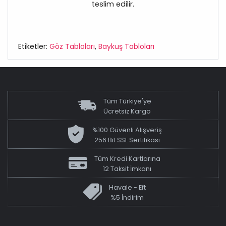
teslim edilir.
Etiketler:
Göz Tabloları
,
Baykuş Tabloları
Tüm Türkiye'ye
Ücretsiz Kargo
%100 Güvenli Alışveriş
256 Bit SSL Sertifikası
Tüm Kredi Kartlarına
12 Taksit İmkanı
Havale - Eft
%5 İndirim