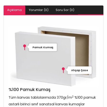
Açıklama
Yorumlar (0)
Soru Sor (0)
Pamuk Kumaş
Ahşap Şase
%100 Pamuk Kumaş
2
Tüm kanvas tablolarımızda 370gr/m
%100 pamuk
astarlı birinci sınıf sanatsal kanvas kumaşlar