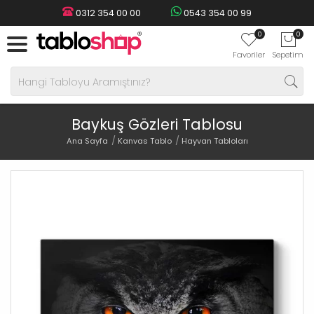
0312 354 00 00
0543 354 00 99
0
0
Favoriler
Sepetim
Baykuş Gözleri Tablosu
Ana Sayfa
Kanvas Tablo
Hayvan Tabloları