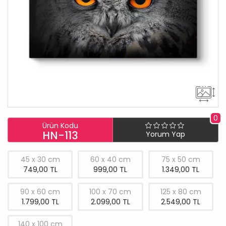
0
Ürün Kodu
HN-113
Yorum Yap
45 x 30 cm
60 x 40 cm
75 x 50 cm
749,00 TL
999,00 TL
1.349,00 TL
90 x 60 cm
100 x 70 cm
125 x 80 cm
1.799,00 TL
2.099,00 TL
2.549,00 TL
140 x 100 cm