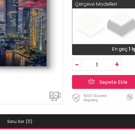
Çerçeve Modelleri
En geç
1 
-
+
Sepete Ekle
%100 Güvenli
Alışveriş
Soru Sor (0)