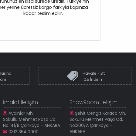
rününüz en kısa sürede üretilir, Türkiye'nin
her yerine ücretsiz kargo farkıyla kapınıza
kadar teslim edilir.
larına
Havale - Eft
kanı
%5 İndirim
İmalat İletişim
ShowRoom İletişim
Aydınlar Mh.
Şehit Cengiz Karaca Mh.
Sokullu Mehmet Paşa Cd.
Sokullu Mehmet Paşa Cd.
No:141/B Çankaya - ANKARA
No:200/A Çankaya -
ANKARA
0312 354 0000