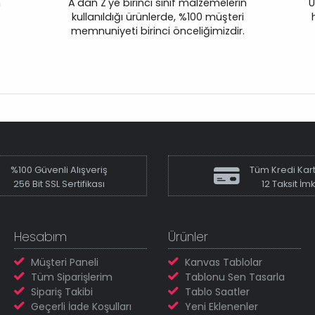
n
A'dan Z'ye birinci sınıf malzemelerin
Ü
kullanıldığı ürünlerde, %100 müşteri
memnuniyeti birinci önceliğimizdir.
%100 Güvenli Alışveriş
Tüm Kredi Kart
256 Bit SSL Sertifikası
12 Taksit İm
Hesabım
Ürünler
Müşteri Paneli
Kanvas Tablolar
Tüm Siparişlerim
Tablonu Sen Tasarla
Sipariş Takibi
Tablo Saatler
Geçerli İade Koşulları
Yeni Eklenenler