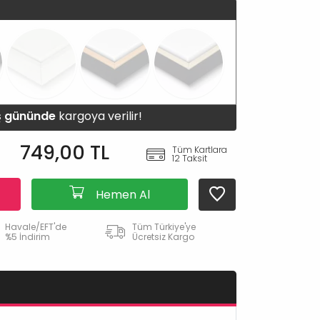
iş gününde
kargoya verilir!
749,00 TL
Tüm Kartlara
12 Taksit
Hemen Al
Havale/EFT'de
Tüm Türkiye'ye
%5 İndirim
Ücretsiz Kargo