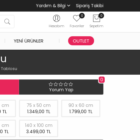
Yardım & Bilgi
Sipariş Takibi
0
0
Hesabım
Favoriler
Sepetim
YENI ÜRÜNLER
OUTLET
su
 Tablosu
0
Yorum Yap
0 cm
75 x 50 cm
90 x 60 cm
 TL
1.349,00 TL
1.799,00 TL
0 cm
140 x 100 cm
0 TL
3.499,00 TL