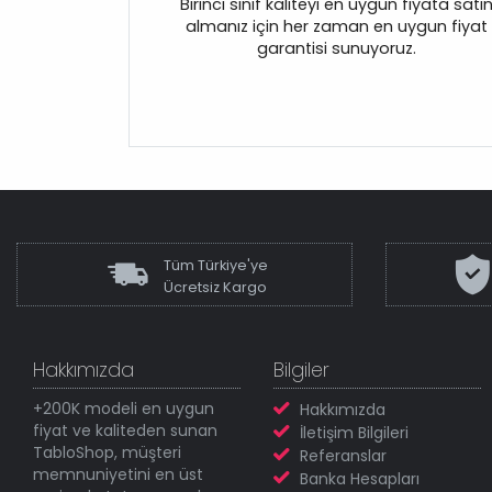
Birinci sınıf kaliteyi en uygun fiyata satı
almanız için her zaman en uygun fiyat
garantisi sunuyoruz.
Tüm Türkiye'ye
Ücretsiz Kargo
Hakkımızda
Bilgiler
+200K modeli en uygun
Hakkımızda
fiyat ve kaliteden sunan
İletişim Bilgileri
TabloShop, müşteri
Referanslar
memnuniyetini en üst
Banka Hesapları