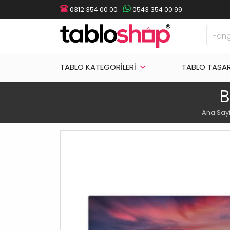
0312 354 00 00
0543 354 00 99
TABLO KATEGORILERI
TABLO TASA
B
Ana Say