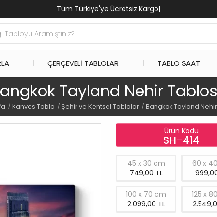
Tüm Türkiye'ye Ücretsiz Kargo
|
RLA
ÇERÇEVELI TABLOLAR
TABLO SAAT
angkok Tayland Nehir Tablo
fa
Kanvas Tablo
Şehir ve Kentsel Tablolar
Bangkok Tayland Nehir
Ürün Kodu
SH-414
45 x 30 cm
60 x 4
749,00 TL
999,00
100 x 70 cm
125 x 8
2.099,00 TL
2.549,0