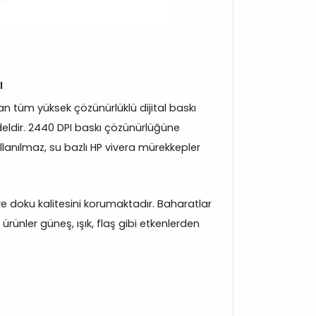
ı
 tüm yüksek çözünürlüklü dijital baskı
eldir. 2440 DPI baskı çözünürlüğüne
llanılmaz, su bazlı HP vivera mürekkepler
k ve doku kalitesini korumaktadır. Baharatlar
rünler güneş, ışık, flaş gibi etkenlerden