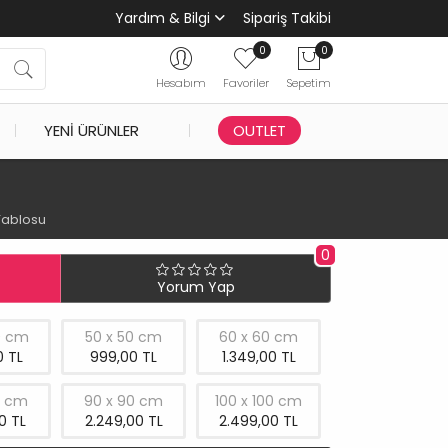
Yardım & Bilgi
Sipariş Takibi
0
0
Hesabım
Favoriler
Sepetim
YENI ÜRÜNLER
OUTLET
Tablosu
0
Yorum Yap
0 cm
50 x 50 cm
60 x 60 cm
 TL
999,00 TL
1.349,00 TL
0 cm
90 x 90 cm
100 x 100 cm
0 TL
2.249,00 TL
2.499,00 TL