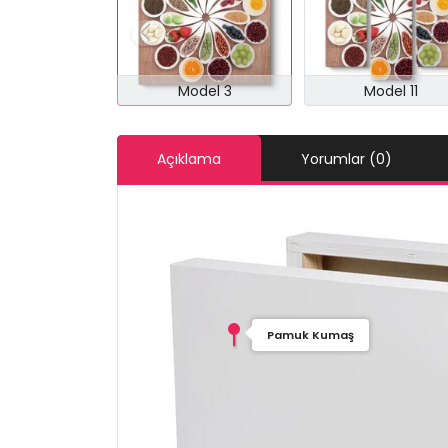
Model 3
Model 11
Açıklama
Yorumlar (0)
Pamuk Kumaş