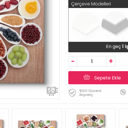
Çerçeve Modelleri
En geç
1 
-
+
Sepete Ekle
%100 Güvenli
Alışveriş