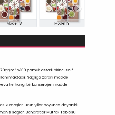
Model 18
Model 19
Model 
2
370gr/m
%100 pamuk astarlı birinci sınıf
lanılmaktadır. Sağlığa zararlı madde
veya herhangi bir kanserojen madde
s kumaşlar, uzun yıllar boyunca dayanıklı
manızı sağlar. Baharatlar Mutfak Tablosu