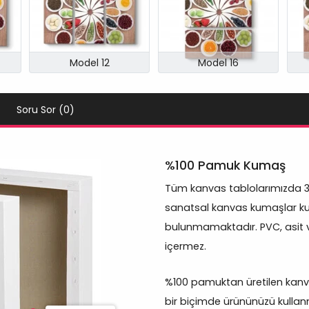
Model 12
Model 16
Soru Sor (0)
%100 Pamuk Kumaş
Tüm kanvas tablolarımızda 
sanatsal kanvas kumaşlar kul
bulunmamaktadır. PVC, asit 
içermez.
%100 pamuktan üretilen kanva
bir biçimde ürününüzü kullan