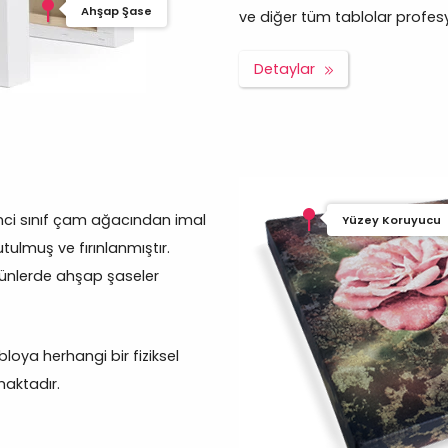
Ahşap Şase
ve diğer tüm tablolar profesyon
Detaylar
inci sınıf çam ağacından imal
Yüzey Koruyucu
tulmuş ve fırınlanmıştır.
rünlerde ahşap şaseler
oya herhangi bir fiziksel
aktadır.