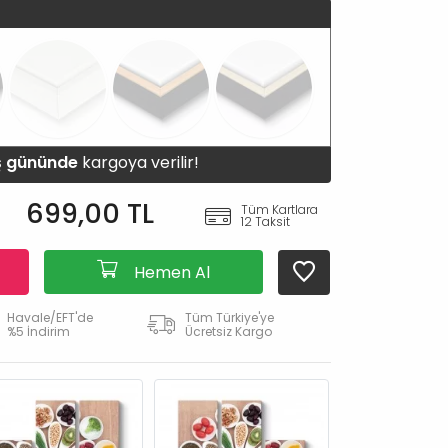
iş gününde
kargoya verilir!
699,00 TL
Tüm Kartlara
12 Taksit
Hemen Al
Havale/EFT'de
Tüm Türkiye'ye
%5 İndirim
Ücretsiz Kargo