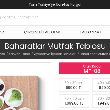
Tüm Türkiye'ye Ücretsiz Kargo
|
RLA
ÇERÇEVELI TABLOLAR
TABLO SAAT
Baharatlar Mutfak Tablosu
yfa
Kanvas Tablo
Yiyecek ve İçecek Tabloları
Baharatlar Mutfak 
Ürün Kodu
MF-08
30 x 30 cm
40 x 4
699,00 TL
849,00
70 x 70 cm
80 x 8
1.699,00 TL
1.949,0