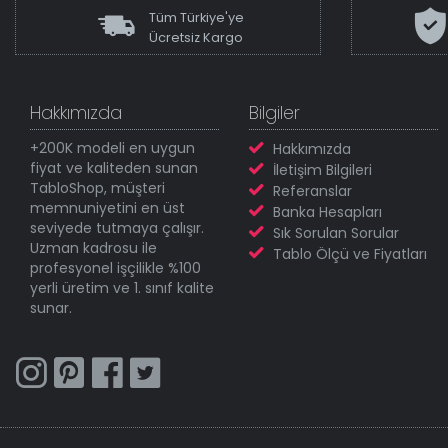
Tüm Türkiye'ye
Ücretsiz Kargo
Hakkımızda
Bilgiler
+200K modeli en uygun
Hakkımızda
fiyat ve kaliteden sunan
İletişim Bilgileri
TabloShop, müşteri
Referanslar
memnuniyetini en üst
Banka Hesapları
seviyede tutmaya çalışır.
Sık Sorulan Sorular
Uzman kadrosu ile
Tablo Ölçü ve Fiyatları
profesyonel işçilikle %100
yerli üretim ve 1. sınıf kalite
sunar.