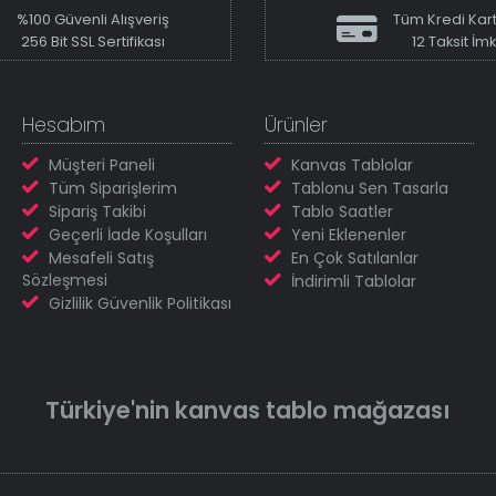
%100 Güvenli Alışveriş
Tüm Kredi Kart
256 Bit SSL Sertifikası
12 Taksit İm
Hesabım
Ürünler
Müşteri Paneli
Kanvas Tablolar
Tüm Siparişlerim
Tablonu Sen Tasarla
Sipariş Takibi
Tablo Saatler
Geçerli İade Koşulları
Yeni Eklenenler
Mesafeli Satış
En Çok Satılanlar
Sözleşmesi
İndirimli Tablolar
Gizlilik Güvenlik Politikası
Türkiye'nin
kanvas tablo
mağazası