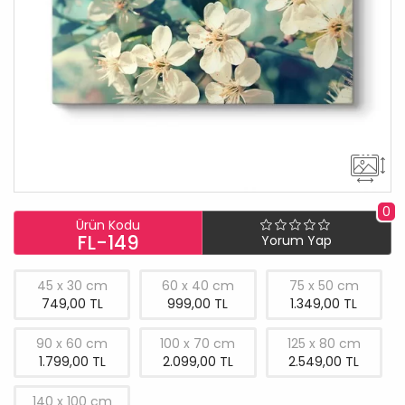
0
Ürün Kodu
FL-149
Yorum Yap
45 x 30 cm
60 x 40 cm
75 x 50 cm
749,00 TL
999,00 TL
1.349,00 TL
90 x 60 cm
100 x 70 cm
125 x 80 cm
1.799,00 TL
2.099,00 TL
2.549,00 TL
140 x 100 cm