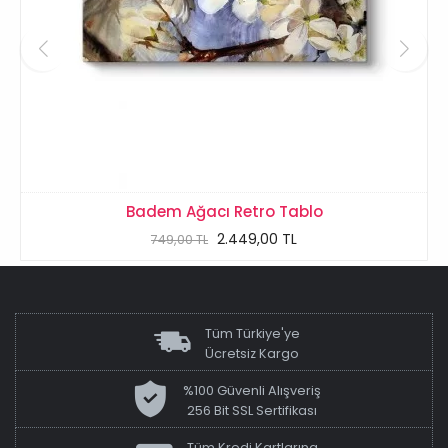
Badem Ağacı Retro Tablo
2.449,00 TL
749,00 TL
Tüm Türkiye'ye
Ücretsiz Kargo
%100 Güvenli Alışveriş
256 Bit SSL Sertifikası
Tüm Kredi Kartlarına