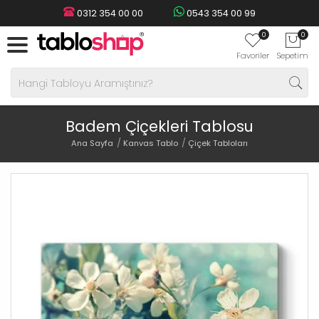
0312 354 00 00
0543 354 00 99
0
0
Favoriler
Sepetim
Badem Çiçekleri Tablosu
Ana Sayfa
Kanvas Tablo
Çiçek Tabloları