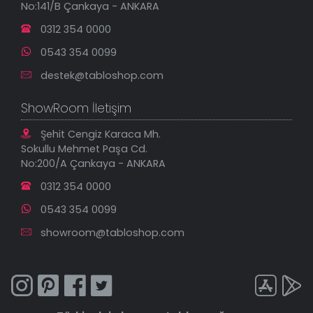
No:141/B Çankaya - ANKARA
İndirimli Tablolar
0312 354 0000
0543 354 0099
destek@tabloshop.com
ShowRoom İletişim
Şehit Cengiz Karaca Mh.
Sokullu Mehmet Paşa Cd.
No:200/A Çankaya - ANKARA
0312 354 0000
0543 354 0099
showroom@tabloshop.com