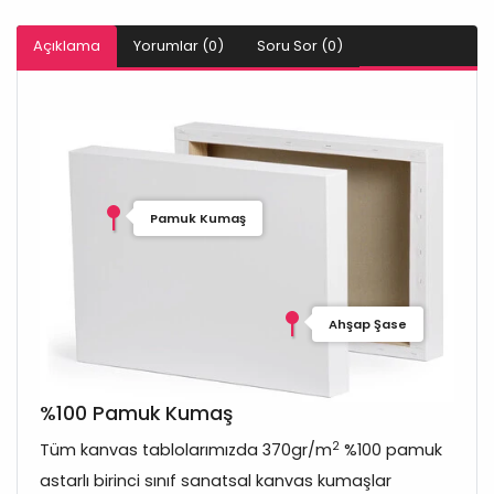
Açıklama
Yorumlar (0)
Soru Sor (0)
Pamuk Kumaş
Ahşap Şase
%100 Pamuk Kumaş
2
Tüm kanvas tablolarımızda 370gr/m
%100 pamuk
astarlı birinci sınıf sanatsal kanvas kumaşlar