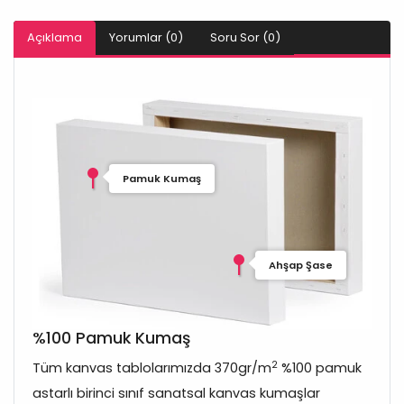
Açıklama
Yorumlar (0)
Soru Sor (0)
Pamuk Kumaş
Ahşap Şase
%100 Pamuk Kumaş
2
Tüm kanvas tablolarımızda 370gr/m
%100 pamuk
astarlı birinci sınıf sanatsal kanvas kumaşlar