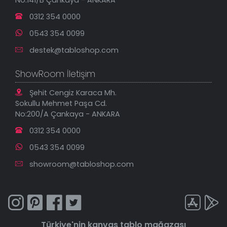
No:141/B Çankaya - ANKARA
İndirimli Tablolar
0312 354 0000
0543 354 0099
destek@tabloshop.com
ShowRoom İletişim
Şehit Cengiz Karaca Mh.
Sokullu Mehmet Paşa Cd.
No:200/A Çankaya - ANKARA
0312 354 0000
0543 354 0099
showroom@tabloshop.com
Türkiye'nin
kanvas tablo
mağazası