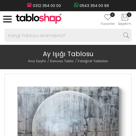
0312 354 00 00
0543 354 00 99
0
0
Favoriler
Sepetim
Ay Işığı Tablosu
Ana Sayfa
Kanvas Tablo
Fotoğraf Tabloları