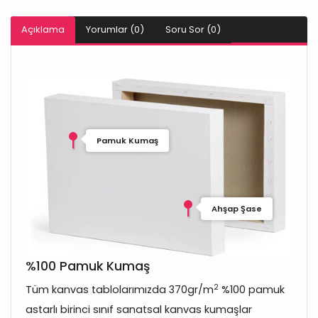
Açıklama
Yorumlar (0)
Soru Sor (0)
Pamuk Kumaş
Ahşap Şase
%100 Pamuk Kumaş
2
Tüm kanvas tablolarımızda 370gr/m
%100 pamuk
astarlı birinci sınıf sanatsal kanvas kumaşlar