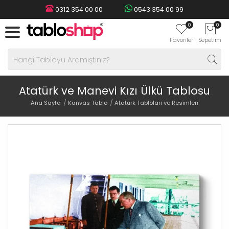
0312 354 00 00
0543 354 00 99
0
0
Favoriler
Sepetim
Atatürk ve Manevi Kızı Ülkü Tablosu
Ana Sayfa
Kanvas Tablo
Atatürk Tabloları ve Resimleri