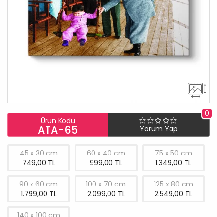
0
Ürün Kodu
ATA-65
Yorum Yap
45 x 30 cm
60 x 40 cm
75 x 50 cm
749,00 TL
999,00 TL
1.349,00 TL
90 x 60 cm
100 x 70 cm
125 x 80 cm
1.799,00 TL
2.099,00 TL
2.549,00 TL
140 x 100 cm