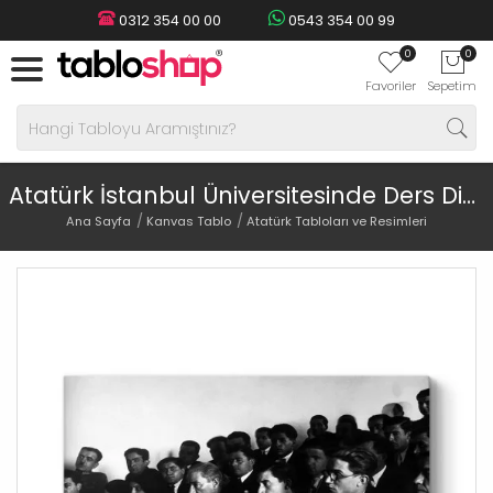
0312 354 00 00
0543 354 00 99
0
0
Favoriler
Sepetim
Atatürk İstanbul Üniversitesinde Ders Dinlerken
Ana Sayfa
Kanvas Tablo
Atatürk Tabloları ve Resimleri