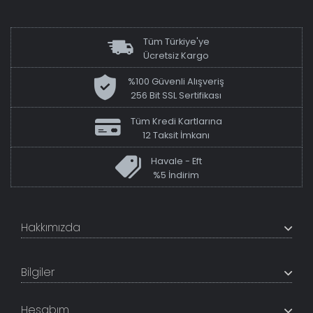
Tüm Türkiye'ye
Ücretsiz Kargo
%100 Güvenli Alışveriş
256 Bit SSL Sertifikası
Tüm Kredi Kartlarına
12 Taksit İmkanı
Havale - Eft
%5 İndirim
Hakkımızda
+200K modeli en uygun fiyat ve kaliteden sunan
TabloShop, müşteri memnuniyetini en üst seviyede
Bilgiler
tutmaya çalışır. Uzman kadrosu ile profesyonel işçilikle
%100 yerli üretim ve 1. sınıf kalite sunar.
Hakkımızda
Hesabım
İletişim Bilgileri