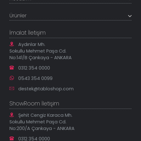
Referanslar
Müşteri Paneli
Banka Hesapları
Ürünler
Tüm Siparişlerim
Sık Sorulan Sorular
Sipariş Takibi
Tablo Ölçü ve Fiyatları
Kanvas Tablolar
Geçerli İade Koşulları
İmalat İletişim
Tablonu Sen Tasarla
Mesafeli Satış Sözleşmesi
Tablo Saatler
Gizlilik Güvenlik Politikası
Aydınlar Mh.
Yeni Eklenenler
Sokullu Mehmet Paşa Cd.
En Çok Satılanlar
No:141/B Çankaya - ANKARA
İndirimli Tablolar
0312 354 0000
0543 354 0099
destek@tabloshop.com
ShowRoom İletişim
Şehit Cengiz Karaca Mh.
Sokullu Mehmet Paşa Cd.
No:200/A Çankaya - ANKARA
0312 354 0000