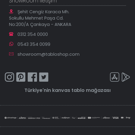
ShowRoom İletişim
Şehit Cengiz Karaca Mh.
Sokullu Mehmet Paşa Cd.
No:200/A Çankaya - ANKARA
0312 354 0000
0543 354 0099
showroom@tabloshop.com
Türkiye'nin
kanvas tablo
mağazası