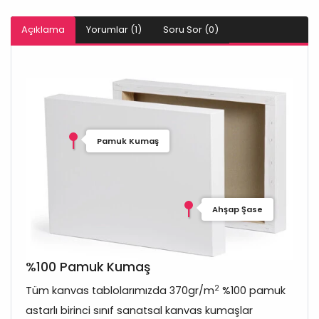
Açıklama
Yorumlar (1)
Soru Sor (0)
Pamuk Kumaş
Ahşap Şase
%100 Pamuk Kumaş
2
Tüm kanvas tablolarımızda 370gr/m
%100 pamuk
astarlı birinci sınıf sanatsal kanvas kumaşlar