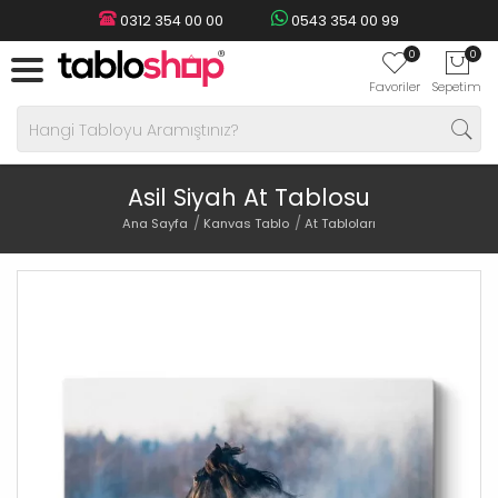
0312 354 00 00
0543 354 00 99
0
0
Favoriler
Sepetim
Asil Siyah At Tablosu
Ana Sayfa
Kanvas Tablo
At Tabloları