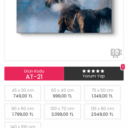
1
Ürün Kodu
AT-21
Yorum Yap
45 x 30 cm
60 x 40 cm
75 x 50 cm
749,00 TL
999,00 TL
1.349,00 TL
90 x 60 cm
100 x 70 cm
125 x 80 cm
1.799,00 TL
2.099,00 TL
2.549,00 TL
140 x 100 cm