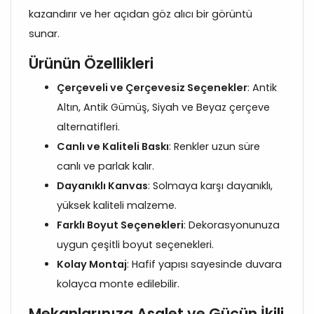
kazandırır ve her açıdan göz alıcı bir görüntü
sunar.
Ürünün Özellikleri
Çerçeveli ve Çerçevesiz Seçenekler
: Antik
Altın, Antik Gümüş, Siyah ve Beyaz çerçeve
alternatifleri.
Canlı ve Kaliteli Baskı
: Renkler uzun süre
canlı ve parlak kalır.
Dayanıklı Kanvas
: Solmaya karşı dayanıklı,
yüksek kaliteli malzeme.
Farklı Boyut Seçenekleri
: Dekorasyonunuza
uygun çeşitli boyut seçenekleri.
Kolay Montaj
: Hafif yapısı sayesinde duvara
kolayca monte edilebilir.
Mekanlarınıza Asalet ve Gücün İkili