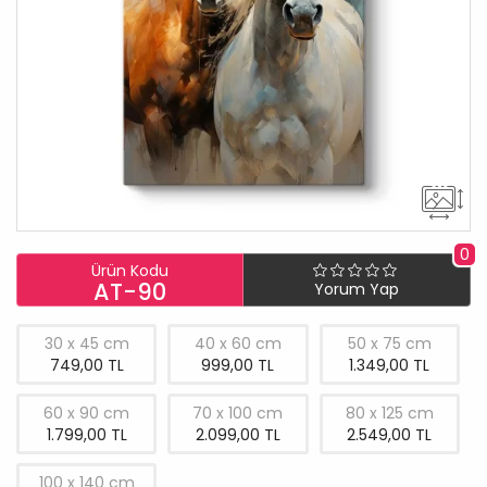
0
Ürün Kodu
AT-90
Yorum Yap
30 x 45 cm
40 x 60 cm
50 x 75 cm
749,00 TL
999,00 TL
1.349,00 TL
60 x 90 cm
70 x 100 cm
80 x 125 cm
1.799,00 TL
2.099,00 TL
2.549,00 TL
100 x 140 cm