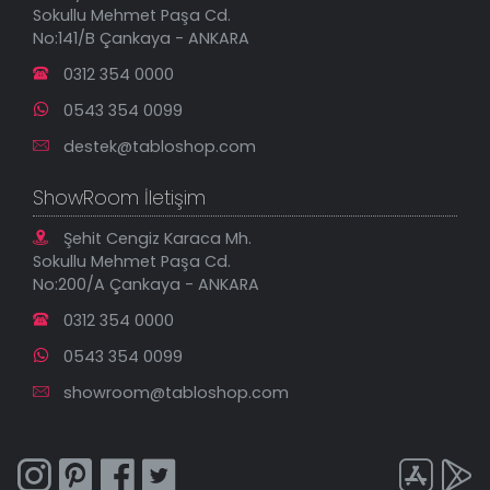
Sokullu Mehmet Paşa Cd.
En Çok Satılanlar
No:141/B Çankaya - ANKARA
İndirimli Tablolar
0312 354 0000
0543 354 0099
destek@tabloshop.com
ShowRoom İletişim
Şehit Cengiz Karaca Mh.
Sokullu Mehmet Paşa Cd.
No:200/A Çankaya - ANKARA
0312 354 0000
0543 354 0099
showroom@tabloshop.com