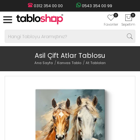
0312 354 00 00
0543 354 00 99
0
0
Favoriler
Sepetim
Asil Çift Atlar Tablosu
Ana Sayfa
Kanvas Tablo
At Tabloları