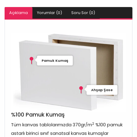
Açıklama
Yorumlar (0)
Soru Sor (0)
Pamuk Kumaş
Ahşap Şase
%100 Pamuk Kumaş
2
Tüm kanvas tablolarımızda 370gr/m
%100 pamuk
astarlı birinci sınıf sanatsal kanvas kumaşlar