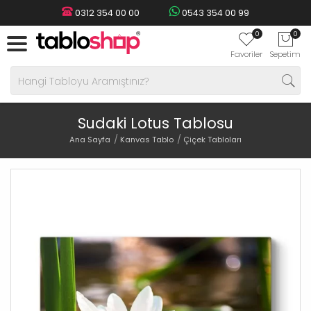
0312 354 00 00
0543 354 00 99
0
0
Favoriler
Sepetim
Sudaki Lotus Tablosu
Ana Sayfa
Kanvas Tablo
Çiçek Tabloları