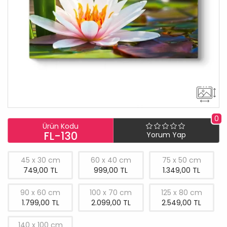
0
Ürün Kodu
FL-130
Yorum Yap
45 x 30 cm
60 x 40 cm
75 x 50 cm
749,00 TL
999,00 TL
1.349,00 TL
90 x 60 cm
100 x 70 cm
125 x 80 cm
1.799,00 TL
2.099,00 TL
2.549,00 TL
140 x 100 cm