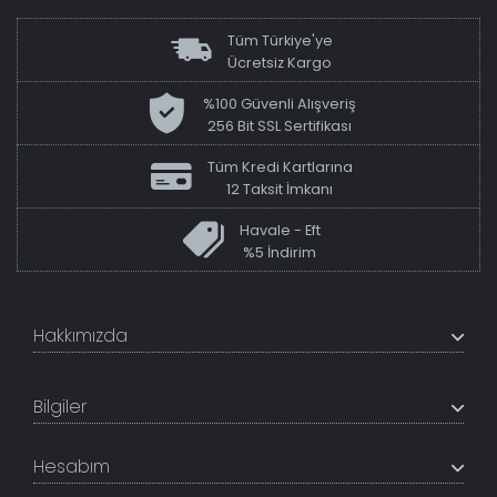
Tüm Türkiye'ye
Ücretsiz Kargo
%100 Güvenli Alışveriş
256 Bit SSL Sertifikası
Tüm Kredi Kartlarına
12 Taksit İmkanı
Havale - Eft
%5 İndirim
Hakkımızda
+200K modeli en uygun fiyat ve kaliteden sunan
TabloShop, müşteri memnuniyetini en üst seviyede
Bilgiler
tutmaya çalışır. Uzman kadrosu ile profesyonel işçilikle
%100 yerli üretim ve 1. sınıf kalite sunar.
Hakkımızda
Hesabım
İletişim Bilgileri
Referanslar