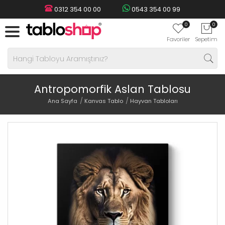
0312 354 00 00
0543 354 00 99
0
0
Favoriler
Sepetim
Antropomorfik Aslan Tablosu
Ana Sayfa
Kanvas Tablo
Hayvan Tabloları