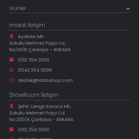
Müşteri Paneli
Banka Hesapları
Ürünler
Tüm Siparişlerim
Sık Sorulan Sorular
Sipariş Takibi
Tablo Ölçü ve Fiyatları
Kanvas Tablolar
Geçerli İade Koşulları
İmalat İletişim
Tablonu Sen Tasarla
Mesafeli Satış Sözleşmesi
Tablo Saatler
Gizlilik Güvenlik Politikası
Aydınlar Mh.
Yeni Eklenenler
Sokullu Mehmet Paşa Cd.
En Çok Satılanlar
No:141/B Çankaya - ANKARA
İndirimli Tablolar
0312 354 0000
0543 354 0099
destek@tabloshop.com
ShowRoom İletişim
Şehit Cengiz Karaca Mh.
Sokullu Mehmet Paşa Cd.
No:200/A Çankaya - ANKARA
0312 354 0000