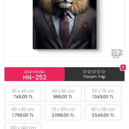
0
Ürün Kodu
HN-252
Yorum Yap
30 x 45 cm
40 x 60 cm
50 x 75 cm
749,00 TL
999,00 TL
1.349,00 TL
60 x 90 cm
70 x 100 cm
80 x 125 cm
1.799,00 TL
2.099,00 TL
2.549,00 TL
100 x 140 cm