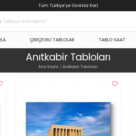
Tüm Türkiye'ye Ücretsiz Kargo
|
RLA
ÇERÇEVELI TABLOLAR
TABLO SAAT
Anıtkabir Tabloları
Ana Sayfa
Anıtkabir Tabloları