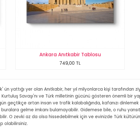
Ankara Anıtkabir Tablosu
749,00 TL
' ün yattığı yer olan Anıtkabir, her yıl milyonlarca kişi tarafından ziy
ı , Kurtuluş Savaşı'nı ve Türk milletinin gücünü gösteren önemli bir 
n geçtikçe artan insan ve trafik kalabalığında, kafanızı dinlemek ister
rkes buralara gelme imkanı bulamayabilir. Gidemese bile, o ruhu yans
bilir. O zevki az da olsa hissedebilmek için ve evinizde Türk kültür
 olabilirsiniz.