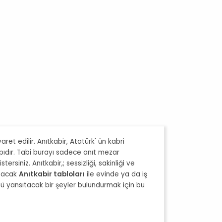
aret edilir. Anıtkabir, Atatürk' ün kabri
yapıdır. Tabi burayı sadece anıt mezar
siniz. Anıtkabir,; sessizliği, sakinliği ve
ıtacak
Anıtkabir tabloları
ile evinde ya da iş
ünü yansıtacak bir şeyler bulundurmak için bu