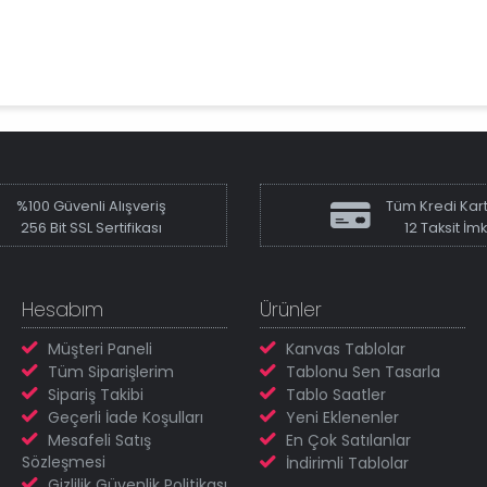
%100 Güvenli Alışveriş
Tüm Kredi Kart
256 Bit SSL Sertifikası
12 Taksit İm
Hesabım
Ürünler
Müşteri Paneli
Kanvas Tablolar
Tüm Siparişlerim
Tablonu Sen Tasarla
Sipariş Takibi
Tablo Saatler
Geçerli İade Koşulları
Yeni Eklenenler
Mesafeli Satış
En Çok Satılanlar
Sözleşmesi
İndirimli Tablolar
Gizlilik Güvenlik Politikası