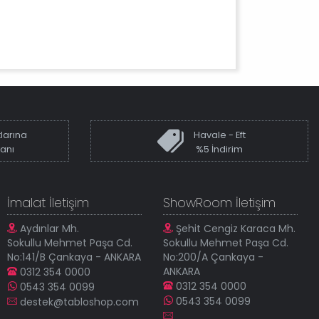
larına
Havale - Eft
kanı
%5 İndirim
İmalat İletişim
ShowRoom İletişim
Aydınlar Mh.
Şehit Cengiz Karaca Mh.
Sokullu Mehmet Paşa Cd.
Sokullu Mehmet Paşa Cd.
No:141/B Çankaya - ANKARA
No:200/A Çankaya -
ANKARA
0312 354 0000
0312 354 0000
0543 354 0099
0543 354 0099
destek@tabloshop.com