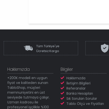
Tüm Türkiye'ye
Ücretsiz Kargo
Hakkımızda
Bilgiler
+200K modeli en uygun
Hakkımızda
fiyat ve kaliteden sunan
İletişim Bilgileri
TabloShop, müşteri
Referanslar
memnuniyetini en üst
Banka Hesapları
seviyede tutmaya çalışır.
Sık Sorulan Sorular
Uzman kadrosu ile
Tablo Ölçü ve Fiyatları
profesyonel işçilikle %100