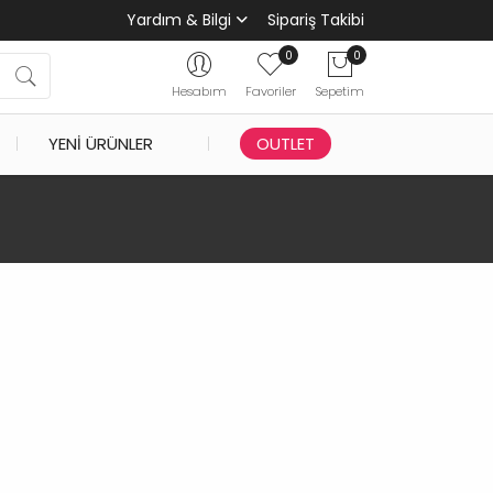
Yardım & Bilgi
Sipariş Takibi
0
0
Hesabım
Favoriler
Sepetim
YENI ÜRÜNLER
OUTLET