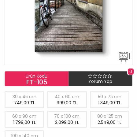
0
Ürün Kodu
FT-105
Yorum Yap
30 x 45 cm
40 x 60 cm
50 x 75 cm
749,00 TL
999,00 TL
1.349,00 TL
60 x 90 cm
70 x 100 cm
80 x 125 cm
1.799,00 TL
2.099,00 TL
2.549,00 TL
100 x 140 cm