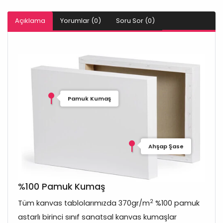
Açıklama
Yorumlar (0)
Soru Sor (0)
Pamuk Kumaş
Ahşap Şase
%100 Pamuk Kumaş
2
Tüm kanvas tablolarımızda 370gr/m
%100 pamuk
astarlı birinci sınıf sanatsal kanvas kumaşlar