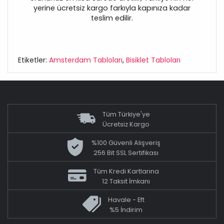
yerine ücretsiz kargo farkıyla kapınıza kadar
teslim edilir.
Etiketler:
Amsterdam Tabloları
,
Bisiklet Tabloları
Tüm Türkiye'ye
Ücretsiz Kargo
%100 Güvenli Alışveriş
256 Bit SSL Sertifikası
Tüm Kredi Kartlarına
12 Taksit İmkanı
Havale - Eft
%5 İndirim