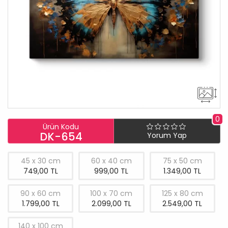
0
Ürün Kodu
DK-654
Yorum Yap
45 x 30 cm
60 x 40 cm
75 x 50 cm
749,00 TL
999,00 TL
1.349,00 TL
90 x 60 cm
100 x 70 cm
125 x 80 cm
1.799,00 TL
2.099,00 TL
2.549,00 TL
140 x 100 cm