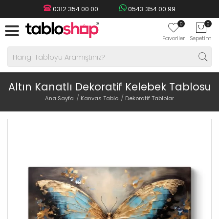
0312 354 00 00
0543 354 00 99
0
0
Favoriler
Sepetim
Altın Kanatlı Dekoratif Kelebek Tablosu
Ana Sayfa
Kanvas Tablo
Dekoratif Tablolar