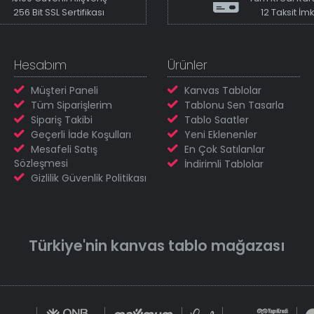
256 Bit SSL Sertifikası
12 Taksit İm
Hesabım
Ürünler
Müşteri Paneli
Kanvas Tablolar
Tüm Siparişlerim
Tablonu Sen Tasarla
Sipariş Takibi
Tablo Saatler
Geçerli İade Koşulları
Yeni Eklenenler
Mesafeli Satış
En Çok Satılanlar
Sözleşmesi
İndirimli Tablolar
Gizlilik Güvenlik Politikası
Türkiye'nin
kanvas tablo
mağazası