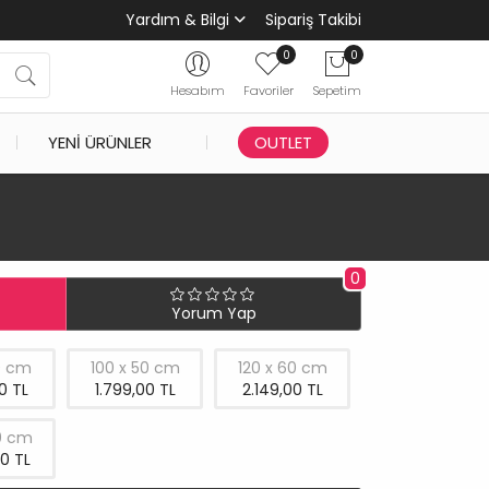
Yardım & Bilgi
Sipariş Takibi
0
0
Hesabım
Favoriler
Sepetim
YENI ÜRÜNLER
OUTLET
0
Yorum Yap
0 cm
100 x 50 cm
120 x 60 cm
0 TL
1.799,00 TL
2.149,00 TL
0 cm
0 TL