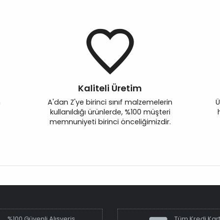
Kaliteli Üretim
n
A'dan Z'ye birinci sınıf malzemelerin
Ü
kullanıldığı ürünlerde, %100 müşteri
memnuniyeti birinci önceliğimizdir.
%100 Güvenli Alışveriş
Tüm Kredi Kart