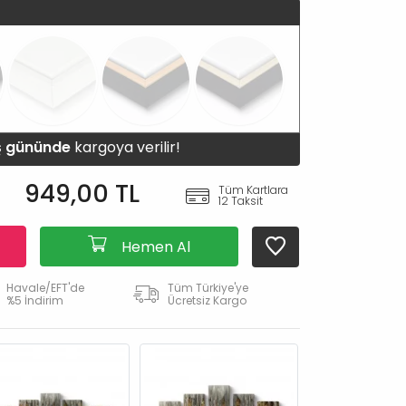
iş gününde
kargoya verilir!
949,00 TL
Tüm Kartlara
12 Taksit
Hemen Al
Havale/EFT'de
Tüm Türkiye'ye
%5 İndirim
Ücretsiz Kargo