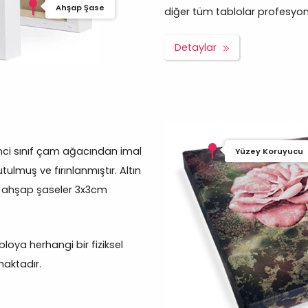
Ahşap Şase
diğer tüm tablolar profesyonel 
Detaylar
inci sınıf çam ağacından imal
Yüzey Koruyucu
ulmuş ve fırınlanmıştır. Altın
e ahşap şaseler 3x3cm
oya herhangi bir fiziksel
aktadır.