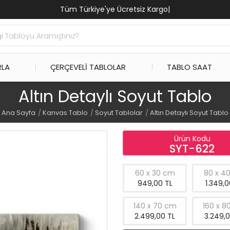
Tüm Türkiye'ye Ücretsiz Kargo
|
RLA
ÇERÇEVELI TABLOLAR
TABLO SAAT
Altın Detaylı Soyut Tablo
Ana Sayfa
Kanvas Tablo
Soyut Tablolar
Altın Detaylı Soyut Tablo
Ürün Kodu
SYT-622
60 x 30 cm
80 x 4
949,00 TL
1.349,0
140 x 70 cm
160 x 8
2.499,00 TL
3.249,0