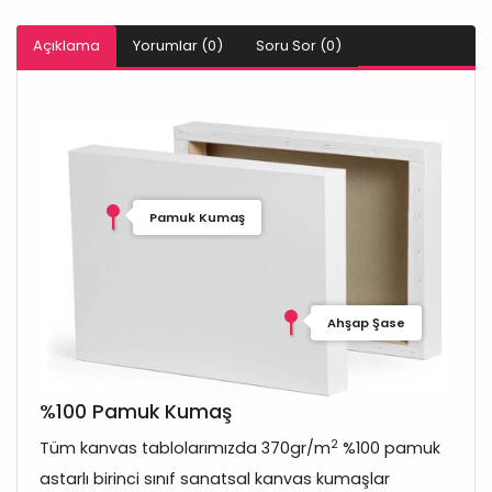
Açıklama
Yorumlar (0)
Soru Sor (0)
Pamuk Kumaş
Ahşap Şase
%100 Pamuk Kumaş
2
Tüm kanvas tablolarımızda 370gr/m
%100 pamuk
astarlı birinci sınıf sanatsal kanvas kumaşlar