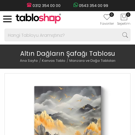
0312 354 00 00
0543 354 00 99
0
0
Favoriler
Sepetim
Altın Dağların Şafağı Tablosu
Ana Sayfa
Kanvas Tablo
Manzara ve Doğa Tabloları