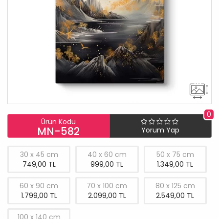
0
Ürün Kodu
MN-582
Yorum Yap
30 x 45 cm
40 x 60 cm
50 x 75 cm
749,00 TL
999,00 TL
1.349,00 TL
60 x 90 cm
70 x 100 cm
80 x 125 cm
1.799,00 TL
2.099,00 TL
2.549,00 TL
100 x 140 cm