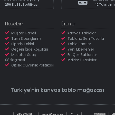
256 Bit SSL Sertifikası
12 Taksit İm
Hesabım
Ürünler
Müşteri Paneli
Kanvas Tablolar
Tüm Siparişlerim
Tablonu Sen Tasarla
Sipariş Takibi
Tablo Saatler
Geçerli İade Koşulları
Yeni Eklenenler
Mesafeli Satış
En Çok Satılanlar
Sözleşmesi
İndirimli Tablolar
Gizlilik Güvenlik Politikası
Türkiye'nin
kanvas tablo
mağazası