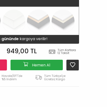
iş gününde
kargoya verilir!
949,00 TL
Tüm Kartlara
12 Taksit
Hemen Al
Havale/EFT'de
Tüm Türkiye'ye
%5 İndirim
Ücretsiz Kargo