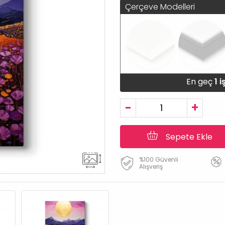
Çerçeve Modelleri
En geç
1 
-
+
Sepete Ekle
%100 Güvenli
Alışveriş