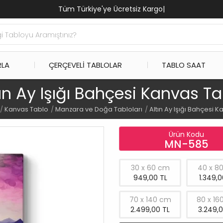
Tüm Türkiye'ye Ücretsiz Kargo
|
RLA
ÇERÇEVELI TABLOLAR
TABLO SAAT
tın Ay Işığı Bahçesi Kanvas Ta
Kanvas Tablo
Manzara ve Doğa Tabloları
Altın Ay Işığı Bahçesi 
Ürün Kodu
MN-585
30 x 60 cm
40 x 8
949,00 TL
1.349,0
70 x 140 cm
80 x 16
2.499,00 TL
3.249,0