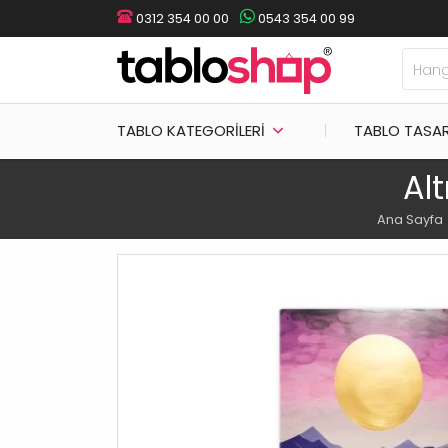
0312 354 00 00
0543 354 00 99
TABLO KATEGORILERI
TABLO TASA
Al
Ana Sayfa