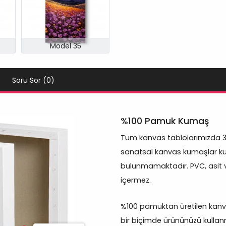
Model 35
Soru Sor (0)
%100 Pamuk Kumaş
Tüm kanvas tablolarımızda 
sanatsal kanvas kumaşlar kul
bulunmamaktadır. PVC, asit 
içermez.
%100 pamuktan üretilen kanva
bir biçimde ürününüzü kullanm