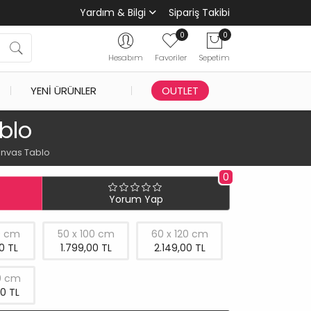
Yardım & Bilgi
Sipariş Takibi
0
0
Hesabım
Favoriler
Sepetim
YENI ÜRÜNLER
OUTLET
blo
Kanvas Tablo
0
Yorum Yap
0 cm
50 x 100 cm
60 x 120 cm
0 TL
1.799,00 TL
2.149,00 TL
0 cm
0 TL