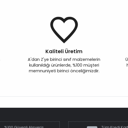
Kaliteli Üretim
n
A'dan Z'ye birinci sınıf malzemelerin
Ü
kullanıldığı ürünlerde, %100 müşteri
memnuniyeti birinci önceliğimizdir.
%100 Güvenli Alışveriş
Tüm Kredi Kart