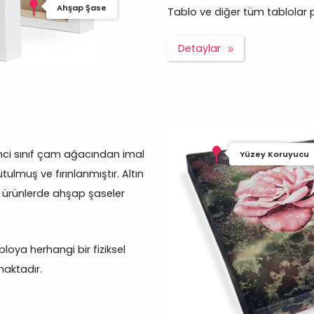
Ahşap Şase
Tablo ve diğer tüm tablolar pro
Detaylar
inci sınıf çam ağacından imal
Yüzey Koruyucu
ulmuş ve fırınlanmıştır. Altın
m ürünlerde ahşap şaseler
oya herhangi bir fiziksel
aktadır.