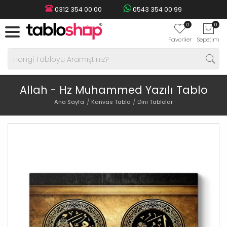
0312 354 00 00
0543 354 00 99
0
0
Favoriler
Sepetim
Allah - Hz Muhammed Yazılı Tablo
Ana Sayfa
Kanvas Tablo
Dini Tablolar