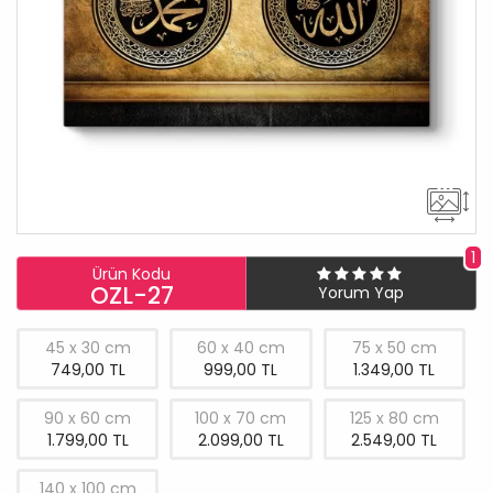
1
Ürün Kodu
OZL-27
Yorum Yap
45 x 30 cm
60 x 40 cm
75 x 50 cm
749,00 TL
999,00 TL
1.349,00 TL
90 x 60 cm
100 x 70 cm
125 x 80 cm
1.799,00 TL
2.099,00 TL
2.549,00 TL
140 x 100 cm