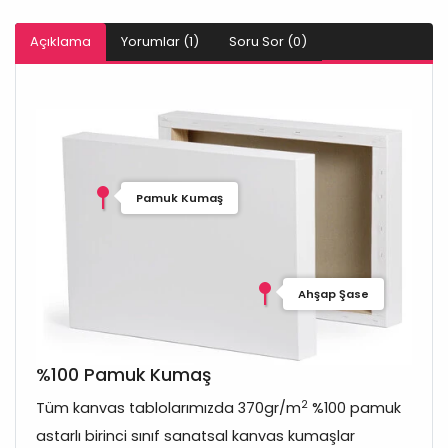
Açıklama
Yorumlar (1)
Soru Sor (0)
Pamuk Kumaş
Ahşap Şase
%100 Pamuk Kumaş
2
Tüm kanvas tablolarımızda 370gr/m
%100 pamuk
astarlı birinci sınıf sanatsal kanvas kumaşlar