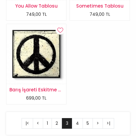
You Allow Tablosu
Sometimes Tablosu
749,00 TL
749,00 TL
Barış İşareti Eskitme Tablosu
699,00 TL
|<
<
1
2
3
4
5
>
>|