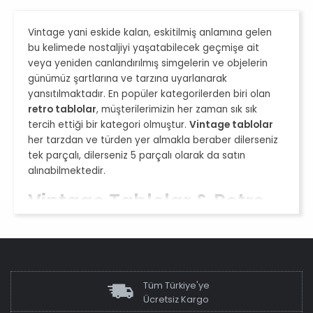
Vintage yani eskide kalan, eskitilmiş anlamına gelen
bu kelimede nostaljiyi yaşatabilecek geçmişe ait
veya yeniden canlandırılmış simgelerin ve objelerin
günümüz şartlarına ve tarzına uyarlanarak
yansıtılmaktadır.
En popüler kategorilerden biri olan
retro tablolar
, müşterilerimizin her zaman sık sık
tercih ettiği bir kategori olmuştur.
Vintage tablolar
her tarzdan ve türden yer almakla beraber dilerseniz
tek parçalı, dilerseniz 5 parçalı olarak da satın
alınabilmektedir.
Vintage Tablolar & Retro
Kanvas Duvar Tabloları
Geleneksel olarak bilinen anlamda eskitme anlamı
taşıyan bu vintage tablo modelleri, geçmiş
zamanların ikon ve simgeleri haline gelmiş bir ünlü ya
Tüm Türkiye'ye
da o zamanların en bilinen sembolleri veyahut hiç bir
Ücretsiz Kargo
anlam ifade etmeyen soyut vektörel çizimlerden