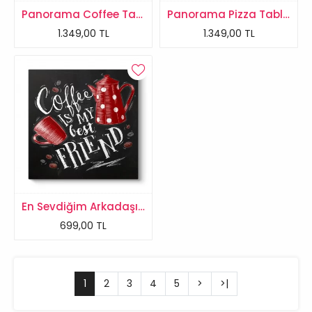
Panorama Coffee Tablosu
Panorama Pizza Tablosu
1.349,00 TL
1.349,00 TL
En Sevdiğim Arkadaşım Kahve Tablosu
699,00 TL
1
2
3
4
5
>
>|