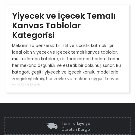
Yiyecek ve İçecek Temalı
Kanvas Tablolar
Kategorisi
Mekanınıza benzersiz bir stil ve sıcaklık katmak için
ideal olan yiyecek ve içecek temalı kanvas tablolar,
mutfaklardan kafelere, restoranlardan barlara kadar
her mekana özgünlük ve estetik bir dokunuş sunar. Bu
kategori, çeşitli yiyecek ve içecek konulu modellerle
zenginleştirilmiş, her zevke ve mekana uygun kanvas
tabloları içerir.
Mekanlarınızı Canlandırın
Bu kategoride yer alan yiyecek ve içecek temalı
çerçeveli kanvas tablolar, mutfaklarınızı, yemek
Tüm Türkiye'ye
alanlarınızı ve müşteri mekanlarınızı canlandırmak için
Ücretsiz Kargo
mükemmeldir. Bu tablolar, mekanınıza modern bir