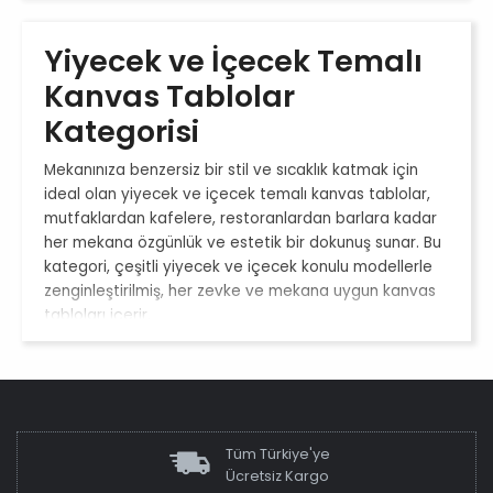
Yiyecek ve İçecek Temalı
Kanvas Tablolar
Kategorisi
Mekanınıza benzersiz bir stil ve sıcaklık katmak için
ideal olan yiyecek ve içecek temalı kanvas tablolar,
mutfaklardan kafelere, restoranlardan barlara kadar
her mekana özgünlük ve estetik bir dokunuş sunar. Bu
kategori, çeşitli yiyecek ve içecek konulu modellerle
zenginleştirilmiş, her zevke ve mekana uygun kanvas
tabloları içerir.
Mekanlarınızı Canlandırın
Bu kategoride yer alan yiyecek ve içecek temalı
çerçeveli kanvas tablolar, mutfaklarınızı, yemek
Tüm Türkiye'ye
alanlarınızı ve müşteri mekanlarınızı canlandırmak için
Ücretsiz Kargo
mükemmeldir. Bu tablolar, mekanınıza modern bir