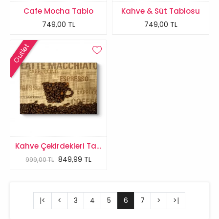
Cafe Mocha Tablo
Kahve & Süt Tablosu
749,00 TL
749,00 TL
Outlet
Kahve Çekirdekleri Tablosu
849,99 TL
999,00 TL
|<
<
3
4
5
6
7
>
>|