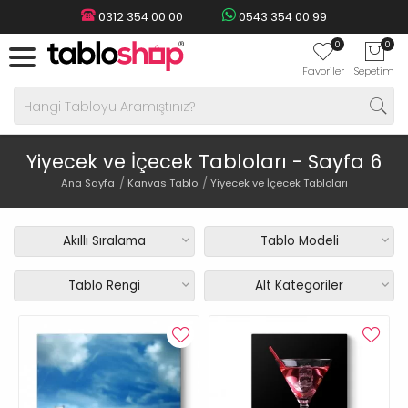
0312 354 00 00
0543 354 00 99
0
0
Favoriler
Sepetim
Yiyecek ve İçecek Tabloları - Sayfa 6
Ana Sayfa
Kanvas Tablo
Yiyecek ve İçecek Tabloları
Akıllı Sıralama
Tablo Modeli
Tablo Rengi
Alt Kategoriler